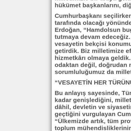
hükümet başkanlarını, diğe
Cumhurbaşkanı seçilirken 
tarafında olacağı yönünd
Erdoğan, “Hamdolsun bugü
tutmaya devam edeceğiz.
vesayetin bekçisi konum
getirdik. Biz milletimize e
hizmetkârı olmaya geldik
odaktan değil, doğrudan m
sorumluluğumuz da millet
“VESAYETİN HER TÜRÜNÜ
Bu anlayış sayesinde, Tür
kadar genişlediğini, mil
dâhil, devletin ve siyaset
geçtiğini vurgulayan Cum
“Ülkemizde artık, tüm pr
toplum mühendisliklerinin 