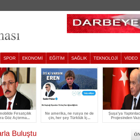
SPOR
EKONOMİ
EĞİTİM
SAĞLIK
TEKNOLOJİ
VİDEO
mobilde Fırsatçılık
Ne amerika, ne rusya ne de
Şuşa’ya Yaptırıla
ra Göz Açtırma...
çin, her şey Türklük İç...
Projesinden Vaz
rla Buluştu
ÖN