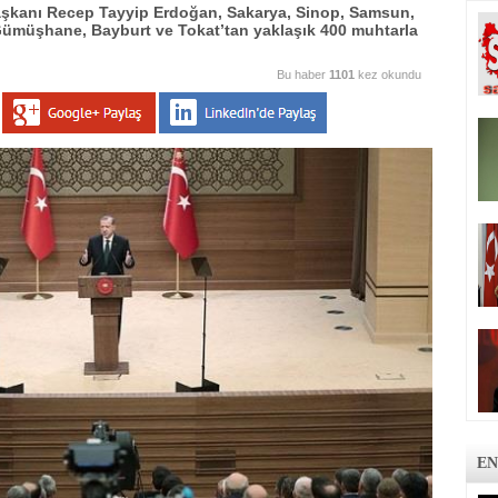
şkanı Recep Tayyip Erdoğan, Sakarya, Sinop, Samsun,
 Gümüşhane, Bayburt ve Tokat’tan yaklaşık 400 muhtarla
Bu haber
1101
kez okundu
EN