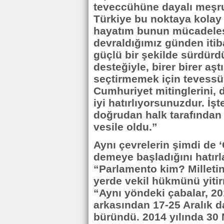
teveccühüne dayalı meşru 
Türkiye bu noktaya kolay 
hayatım bunun mücadelesi
devraldığımız günden iti
güçlü bir şekilde sürdürd
desteğiyle, birer birer aş
seçtirmemek için tevessül
Cumhuriyet mitinglerini, d
iyi hatırlıyorsunuzdur. İ
doğrudan halk tarafından
vesile oldu.”
Aynı çevrelerin şimdi de
demeye başladığını hatır
“Parlamento kim? Milletin 
yerde vekil hükmünü yitir
“Aynı yöndeki çabalar, 20
arkasından 17-25 Aralık da
büründü. 2014 yılında 30 