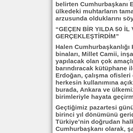
belirten Cumhurbaşkanı 
ülkedeki muhtarların tama
arzusunda olduklarını söy
“GEÇEN BİR YILDA 50 İL
GERÇEKLEŞTİRDİM”
Halen Cumhurbaşkanlığı Kü
binaları, Millet Camii, i
yapılacak olan çok amaçlı 
barındıracak kütüphane il
Erdoğan, çalışma ofisleri 
herkesin kullanımına açık
burada, Ankara ve ülkemiz 
birimleriyle hayata geçirm
Geçtiğimiz pazartesi gün
birinci yıl dönümünü gerid
Türkiye’nin doğrudan halk
Cumhurbaşkanı olarak, şa