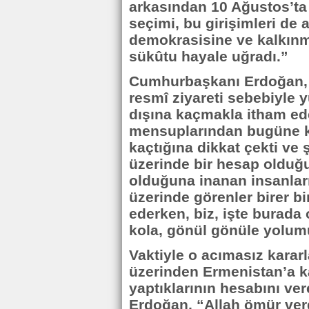
arkasından 10 Ağustos’t
seçimi, bu girişimleri de 
demokrasisine ve kalkınm
sükûtu hayale uğradı.”
Cumhurbaşkanı Erdoğan, G
resmî ziyareti sebebiyle y
dışına kaçmakla itham ed
mensuplarından bugüne ka
kaçtığına dikkat çekti ve 
üzerinde bir hesap olduğ
olduğuna inanan insanları
üzerinde görenler birer bir
ederken, biz, işte burada o
kola, gönül gönüle yolu
Vaktiyle o acımasız kararl
üzerinden Ermenistan’a ka
yaptıklarının hesabını v
Erdoğan, “Allah ömür verd