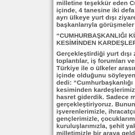
milletine teşekkür eden 
içinde, 4 tanesine iki defa
ayrı ülkeye yurt dışı ziyar
başkanlarıyla görüşmeler y
“CUMHURBAŞKANLIĞI KÜ
KESİMİNDEN KARDEŞLER
Gerçekleştirdiği yurt dışı 
toplantılar, iş forumları 
Türkiye ile o ülkeler arası
içinde olduğunu söyleye
dedi: “Cumhurbaşkanlığı K
kesiminden kardeşlerimizle
hasret giderdik. Sadece m
gerçekleştiriyoruz. Bunun
işverenlerimizle, ihracatçı
gençlerimizle, çocuklarımı
kuruluşlarımızla, şehit yak
milletimizle bir araya gel