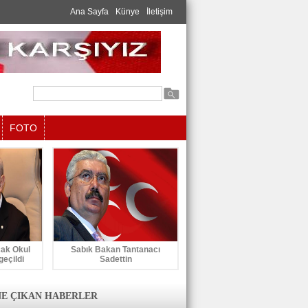
Ana Sayfa
Künye
İletişim
FOTO
cak Okul
Sabık Bakan Tantanacı
geçildi
Sadettin
E ÇIKAN HABERLER