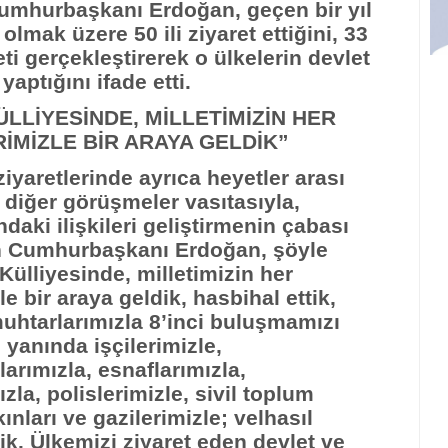
Cumhurbaşkanı Erdoğan, geçen bir yıl
 olmak üzere 50 ili ziyaret ettiğini, 33
eti gerçekleştirerek o ülkelerin devlet
aptığını ifade etti.
LLİYESİNDE, MİLLETİMİZİN HER
İMİZLE BİR ARAYA GELDİK”
ziyaretlerinde ayrıca heyetler arası
ve diğer görüşmeler vasıtasıyla,
ndaki ilişkileri geliştirmenin çabası
n Cumhurbaşkanı Erdoğan, şöyle
ülliyesinde, milletimizin her
 bir araya geldik, hasbihal ettik,
uhtarlarımızla 8’inci buluşmamızı
 yanında işçilerimizle,
larımızla, esnaflarımızla,
zla, polislerimizle, sivil toplum
ınları ve gazilerimizle; velhasıl
dik. Ülkemizi ziyaret eden devlet ve