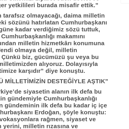
r yetkilileri burada misafir ettik.”
tarafsız olmayacağı, daima milletin
eki sözünü hatırlatan Cumhurbaşkanı
ne kadar verdiğimiz sözü tuttuk,
 Cumhurbaşkanlığı makamını
undan milletin hizmetkârı konumuna
fendi olmaya değil, milletin
. Çünkü biz, gücümüzü şu veya bu
illetimizden alıyoruz. Dolayısıyla
imize karşıdır” diye konuştu.
 MİLLETİMİZİN DESTEĞİYLE AŞTIK”
kiye’de siyasetin alanın ilk defa bu
letin gündemiyle Cumhurbaşkanlığı
in gündeminin ilk defa bu kadar iç içe
hurbaşkanı Erdoğan, şöyle konuştu:
ovokasyonlara rağmen, siyaset ve
yerini, milletin rızasına ve