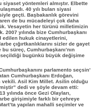
siyaset yöntemleri almıştır. Elbette
ulaşmadı. 40 yılı bulan siyasi
yle geçti. Başbakanlık görevini
baren de bu mücadeleyi çok daha
ük. Vesayetin her türünü milletimizin
tık. 2007 yılında bize Cumhurbaşkanı
 edilen hukuk cinayetlerini,
arbe çığırtkanlıklarını sizler de gayet
şte bu süreç, Cumhurbaşkanı’nın
 seçildiği bugünkü büyük değişime
 ‘Cumhurbaşkanını parlamento seçsin’
latan Cumhurbaşkanı Erdoğan,
vekili. Asil Kim Millet. Asilin olduğu
miştir” dedi ve şöyle devam etti:
13 yılında önce Gezi Olayları,
rbe girişimiyle farklı bir çehreye
Mart’ta yapılan mahalli seçimler ve