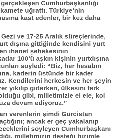
a gerçekleşen Cumhurbaşkanlığı
akamete uğrattı. Türkiye’nin
asına kast edenler, bir kez daha
ezi ve 17-25 Aralık süreçlerinde,
urt dışına gittiğinde kendisini yurt
en ihanet şebekesinin
dar 100’ü aşkın kişinin yurtdışına
şunları söyledi: “Biz, her hesabın
una, kaderin üstünde bir kader
z. Kendilerini herkesin ve her şeyin
er yıkılıp giderken, ülkesini terk
lduğu gibi, milletimizle el ele, kol
muza devam ediyoruz.”
arı verenlerin şimdi Gürcistan
çtığını; ancak er geç yakalanıp
ereceklerini söyleyen Cumhurbaşkanı
iği, milletimizin desteği bizimle