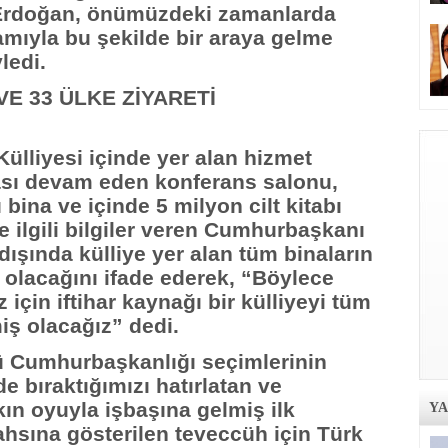
Erdoğan, önümüzdeki zamanlarda
mıyla bu şekilde bir araya gelme
ledi.
 VE 33 ÜLKE ZİYARETİ
lliyesi içinde yer alan hizmet
nşası devam eden konferans salonu,
bina ve içinde 5 milyon cilt kitabı
e ilgili bilgiler veren Cumhurbaşkanı
dışında külliye yer alan tüm binaların
 olacağını ifade ederek, “Böylece
için iftihar kaynağı bir külliyeyi tüm
iş olacağız” dedi.
ü Cumhurbaşkanlığı seçimlerinin
e bıraktığımızı hatırlatan ve
ın oyuyla işbaşına gelmiş ilk
Y
hsına gösterilen teveccüh için Türk