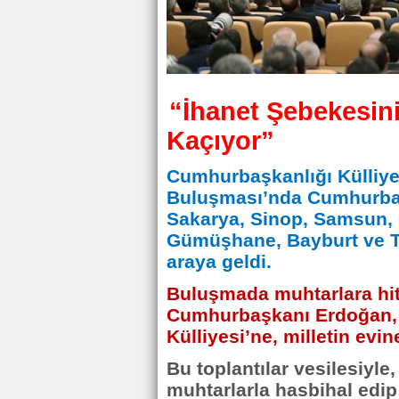
“İhanet Şebekesini
Kaçıyor”
Cumhurbaşkanlığı Külliyes
Buluşması’nda Cumhurba
Sakarya, Sinop, Samsun, G
Gümüşhane, Bayburt ve To
araya geldi.
Buluşmada muhtarlara hi
Cumhurbaşkanı Erdoğan, 
Külliyesi’ne, milletin evi
Bu toplantılar vesilesiyle
muhtarlarla hasbihal edip