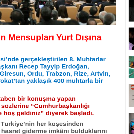
n Mensupları Yurt Dışına
i’nde gerçekleştirilen 8. Muhtarlar
şkanı Recep Tayyip Erdoğan,
iresun, Ordu, Trabzon, Rize, Artvin,
kat’tan yaklaşık 400 muhtarla bir
taben bir konuşma yapan
sözlerine “Cumhurbaşkanlığı
ne hoş geldiniz” diyerek başladı.
, Türkiye’nin her köşesinden
 hasret giderme imkânı bulduklarını