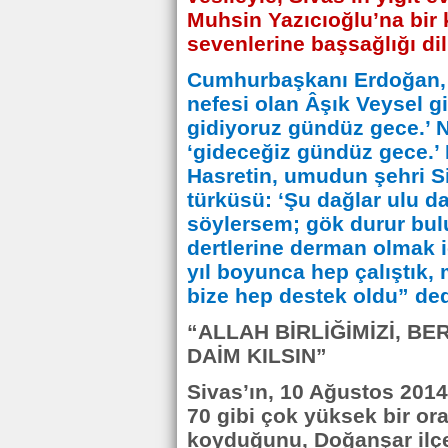
Muhsin Yazıcıoğlu’na bir 
sevenlerine başsağlığı di
Cumhurbaşkanı Erdoğan, 
nefesi olan Âşık Veysel gi
gidiyoruz gündüz gece.’ N
‘gideceğiz gündüz gece.’ B
Hasretin, umudun şehri Siv
türküsü: ‘Şu dağlar ulu da
söylersem; gök durur bulut
dertlerine derman olmak i
yıl boyunca hep çalıştık,
bize hep destek oldu” ded
“ALLAH BİRLİĞİMİZİ, BE
DAİM KILSIN”
Sivas’ın, 10 Ağustos 20
70 gibi çok yüksek bir ora
koyduğunu, Doğanşar ilçes