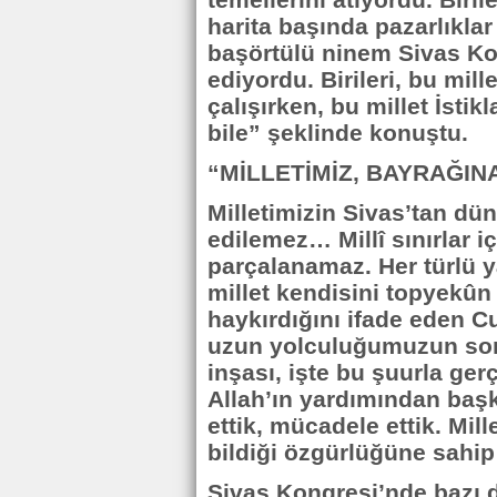
temellerini atıyordu. Biril
harita başında pazarlıkla
başörtülü ninem Sivas Ko
ediyordu. Birileri, bu mil
çalışırken, bu millet İstik
bile” şeklinde konuştu.
“MİLLETİMİZ, BAYRAĞINA
Milletimizin Sivas’tan d
edilemez… Millî sınırlar i
parçalanamaz. Her türlü y
millet kendisini topyekûn
haykırdığını ifade eden 
uzun yolculuğumuzun son 
inşası, işte bu şuurla ge
Allah’ın yardımından başk
ettik, mücadele ettik. Mil
bildiği özgürlüğüne sahip 
Sivas Kongresi’nde bazı d