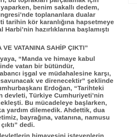
eri, bu toprakları parçalamak için
r yaparken, benim sakallı dedem,
ngresi’nde toplananlara dualar
leti tarihin kör karanlığına hapsetmeye
lal Harbi’nin hazırlıklarına başlamıştı
 VE VATANINA SAHİP ÇIKTI”
ünyaya, “Manda ve himaye kabul
çinde vatan bir bütündür,
abancı işgal ve müdahalesine karşı,
 savunacak ve direnecektir” şeklinde
Cumhurbaşkanı Erdoğan, “Tarihteki
devleti, Türkiye Cumhuriyeti’nin
rçekleşti. Bu mücadeleye başlarken,
a yardım dilemedik. Ahdettik, dua
letimiz, bayrağına, vatanına, namusu
çıktı” dedi.
evletlerin himayesini isteyenlerin