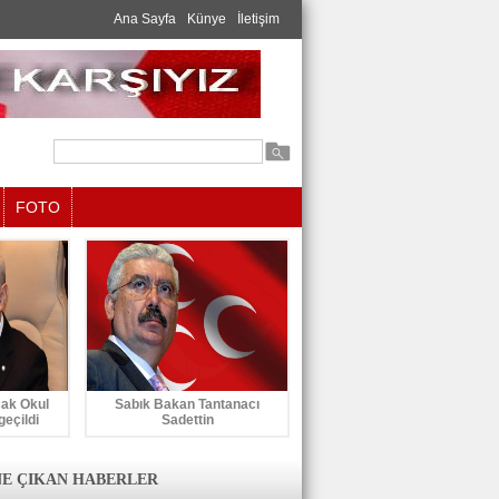
Ana Sayfa
Künye
İletişim
FOTO
cak Okul
Sabık Bakan Tantanacı
geçildi
Sadettin
E ÇIKAN HABERLER