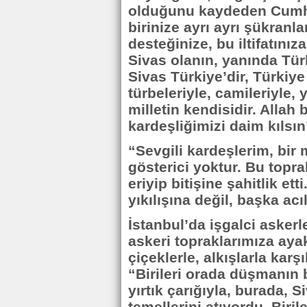
olduğunu kaydeden Cumhu
birinize ayrı ayrı şükranl
desteğinize, bu iltifatını
Sivas olanın, yanında Tür
Sivas Türkiye’dir, Türkiy
türbeleriyle, camileriyle, 
milletin kendisidir. Allah b
kardeşliğimizi daim kılsı
“Sevgili kardeşlerim, bir m
gösterici yoktur. Bu topra
eriyip bitişine şahitlik et
yıkılışına değil, başka acı
İstanbul’da işgalci askerl
askeri topraklarımıza ayak 
çiçeklerle, alkışlarla ka
“Birileri orada düşmanın 
yırtık çarığıyla, burada, S