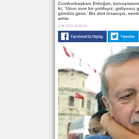
Cumhurbaşkanı Erdoğan, konuşmasında,
ki; ‘Uzun ince bir yoldayız; gidiyoruz
gündüz gece.’ Biz dert insanıyız, sevd
anlar.
4.06.2015 18:49:16