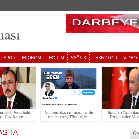
SPOR
EKONOMİ
EĞİTİM
SAĞLIK
TEKNOLOJİ
VİDEO
mobilde Fırsatçılık
Ne amerika, ne rusya ne de
Şuşa’ya Yaptırıla
ra Göz Açtırma...
çin, her şey Türklük İç...
Projesinden Vaz
S'TA
ÖN