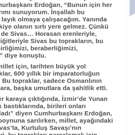
rbaşkanı Erdoğan, “Bunun için her
arımı sunuyorum. İnşallah bu
za layık olmaya çalışacağım. Yanında
kiye olanın sırtı yere gelmez. Çünkü
e de Sivas… Horasan erenleriyle,
yiğitleriyle Sivas bu toprakların, bu
irliğimizi, beraberliğimizi,
n” diye konuştu.
illet için, tarihten büyük yol
klar, 600 yıllık bir imparatorluğun
ti. Bu topraklar, sadece Osmanlının
lara, başka umutlara da şahitlik etti.
er karaya çıktığında, İzmir’de Yunan
bastıklarında, birileri onları
rşıladı” diyen Cumhurbaşkanı Erdoğan,
boynuna sarılırken, millet, ayağındaki
ivas’ta, Kurtuluş Savaşı’nın