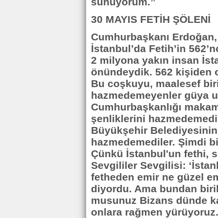
sunuyorum.”
30 MAYIS FETİH ŞÖLENİ
Cumhurbaşkanı Erdoğan, 
İstanbul’da Fetih’in 562’n
2 milyona yakın insan İsta
önündeydik. 562 kişiden o
Bu coşkuyu, maalesef bir
hazmedemeyenler güya ulu
Cumhurbaşkanlığı makamı
şenliklerini hazmedemedile
Büyükşehir Belediyesinin
hazmedemediler. Şimdi biz
Çünkü İstanbul'un fethi, s
Sevgililer Sevgilisi: ‘İst
fetheden emir ne güzel e
diyordu. Ama bundan biril
musunuz Bizans dünde kal
onlara rağmen yürüyoruz. 