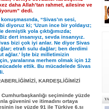
kez daha Allah’tan rahmet, ailesine ve
liyorum” dedi.
konuşmasında, “Sivas’ın sesi,
bi diyoruz ki; ‘Uzun ince bir yoldayız;
e demiştik yola çıktığımızda;
iz dert insanıyız, sevda insanıyız.
as bizi çok iyi anlar. Ne diyor Sivas
ğlar; etrafı sulu dağlar; ben derdimi
 ağlar.’ İşte biz milletimizin
çin, yaralarına merhem olmak için 12
 mücadele ettik. Bu mücadelede Sivas
i.
RABERLİĞİMİZİ, KARDEŞLİĞİMİZİ
14 Cumhurbaşkanlığı seçiminde yüzde
Y
nla güvenini ve itimadını ortaya
inin ise yüzde 91 ile Türkiye 6.sı