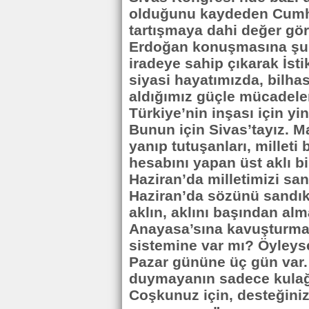
olduğunu kaydeden Cumhu
tartışmaya dahi değer gö
Erdoğan konuşmasına şu sö
iradeye sahip çıkarak İsti
siyasi hayatımızda, bilhas
aldığımız güçle mücadele
Türkiye’nin inşası için yi
Bunun için Sivas’tayız. Ma
yanıp tutuşanları, millet
hesabını yapan üst aklı b
Haziran’da milletimizi sa
Haziran’da sözünü sandık
aklın, aklını başından alm
Anayasa’sına kavuşturmay
sistemine var mı? Öyley
Pazar gününe üç gün var.
duymayanın sadece kulağı
Coşkunuz için, desteğiniz 