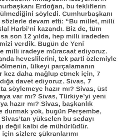
rbaşkanı Erdoğan, bu tekliflerin
rülmediğini söyledi. Cumhurbaşkanı
zlerle devam etti: “Bu millet, milli
klal Harbi’ni kazandı. Biz de, tüm
sa son 12 yılda, hep milli iradeden
mizi verdik. Bugün de Yeni
ne milli iradeye müracaat ediyoruz.
nda heveslilerini, tek parti özlemiyle
i bölmenin, ülkeyi parçalamanın
ir kez daha mağlup etmek için, 7
ndığa davet ediyoruz. Sivas, 7
ta söylemeye hazır mı? Sivas, üst
aya var mı? Sivas, Türkiye’yi yeni
a hazır mı? Sivas, başkanlık
se durmak yok, bugün Perşembe,
 Sivas’tan yükselen bu sedayı
 değil kalbi de mühürlüdür.
için sizlere şükranlarımı