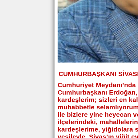
CUMHURBAŞKANI SİVAS
Cumhuriyet Meydanı’nda S
Cumhurbaşkanı Erdoğan, “S
kardeşlerim; sizleri en ka
muhabbetle selamlıyorum.
ile bizlere yine heyecan 
ilçelerindeki, mahalleleri
kardeşlerime, yiğidolara 
vesileyle, Sivas’ın yiğit 