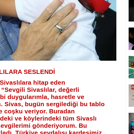
LILARA SESLENDİ
ivaslılara hitap eden
evgili Sivaslılar, değerli
lbi duygularımla, hasretle ve
 Sivas, bugün sergilediği bu tablo
ve coşku veriyor. Buradan
ndeki ve köylerindeki tüm Sivaslı
sevgilerimi gönderiyorum. Bu
evladı, Türkiye sevdalısı kardeşimiz