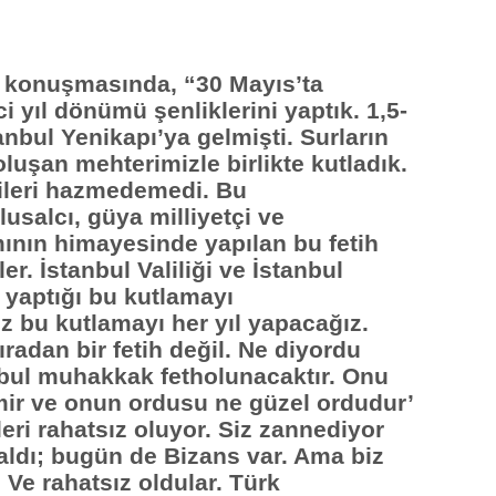
konuşmasında, “30 Mayıs’ta
ci yıl dönümü şenliklerini yaptık. 1,5-
nbul Yenikapı’ya gelmişti. Surların
luşan mehterimizle birlikte kutladık.
ileri hazmedemedi. Bu
salcı, güya milliyetçi ve
nın himayesinde yapılan bu fetih
r. İstanbul Valiliği ve İstanbul
 yaptığı bu kutlamayı
 bu kutlamayı her yıl yapacağız.
ıradan bir fetih değil. Ne diyordu
anbul muhakkak fetholunacaktır. Onu
mir ve onun ordusu ne güzel ordudur’
eri rahatsız oluyor. Siz zannediyor
dı; bugün de Bizans var. Ama biz
Ve rahatsız oldular. Türk