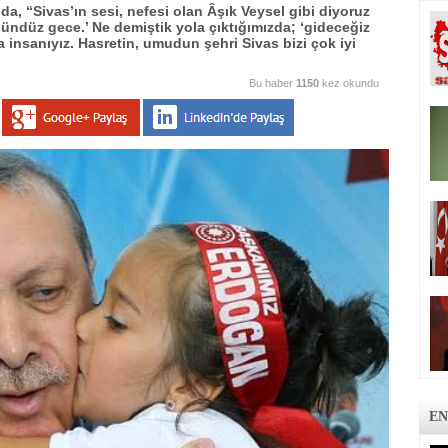
 “Sivas’ın sesi, nefesi olan Âşık Veysel gibi diyoruz
 gündüz gece.’ Ne demiştik yola çıktığımızda; ‘gideceğiz
a insanıyız. Hasretin, umudun şehri Sivas bizi çok iyi
Bu haber
1150
kez okundu
EN