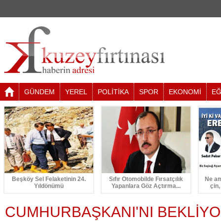
GÜNDEM
YEREL
POLİTİKA
SPOR
EKONOMİ
EĞ
Beşköy Sel Felaketinin 24.
Sıfır Otomobilde Fırsatçılık
Ne am
Yıldönümü
Yapanlara Göz Açtırma...
çin,
CUMHURBAŞKANI'NI BEKLİY