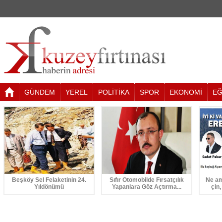
GÜNDEM
YEREL
POLİTİKA
SPOR
EKONOMİ
EĞ
Beşköy Sel Felaketinin 24.
Sıfır Otomobilde Fırsatçılık
Ne am
Yıldönümü
Yapanlara Göz Açtırma...
çin,