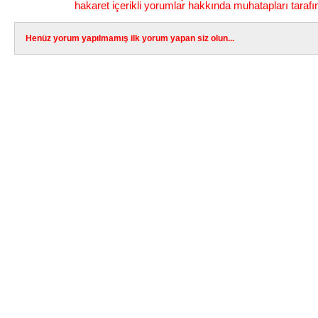
hakaret içerikli yorumlar hakkında muhatapları tarafı
Henüz yorum yapılmamış ilk yorum yapan siz olun...