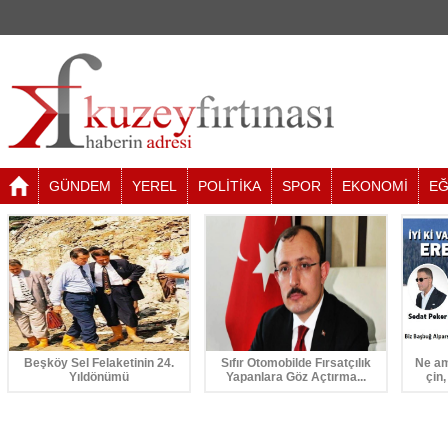
GÜNDEM
YEREL
POLİTİKA
SPOR
EKONOMİ
EĞ
Beşköy Sel Felaketinin 24.
Sıfır Otomobilde Fırsatçılık
Ne am
Yıldönümü
Yapanlara Göz Açtırma...
çin,