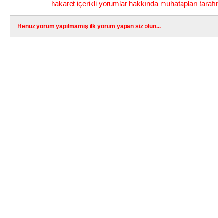
hakaret içerikli yorumlar hakkında muhatapları tarafı
Henüz yorum yapılmamış ilk yorum yapan siz olun...