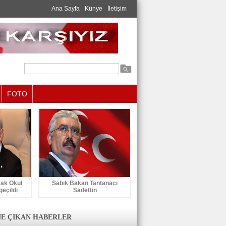
Ana Sayfa
Künye
İletişim
FOTO
cak Okul
Sabık Bakan Tantanacı
geçildi
Sadettin
E ÇIKAN HABERLER