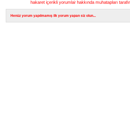
hakaret içerikli yorumlar hakkında muhatapları tarafı
Henüz yorum yapılmamış ilk yorum yapan siz olun...