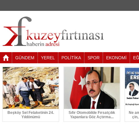
GÜNDEM
YEREL
POLİTİKA
SPOR
EKONOMİ
EĞ
Beşköy Sel Felaketinin 24.
Sıfır Otomobilde Fırsatçılık
Ne am
Yıldönümü
Yapanlara Göz Açtırma...
çin,