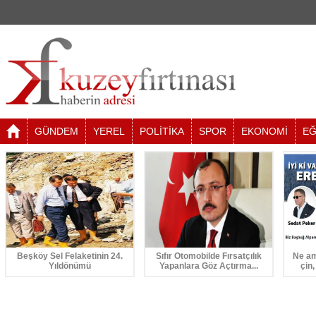
GÜNDEM
YEREL
POLİTİKA
SPOR
EKONOMİ
EĞ
Beşköy Sel Felaketinin 24.
Sıfır Otomobilde Fırsatçılık
Ne am
Yıldönümü
Yapanlara Göz Açtırma...
çin,