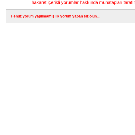
hakaret içerikli yorumlar hakkında muhatapları tarafı
Henüz yorum yapılmamış ilk yorum yapan siz olun...