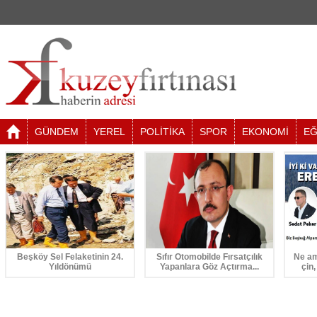
GÜNDEM
YEREL
POLİTİKA
SPOR
EKONOMİ
EĞ
Beşköy Sel Felaketinin 24.
Sıfır Otomobilde Fırsatçılık
Ne am
Yıldönümü
Yapanlara Göz Açtırma...
çin,