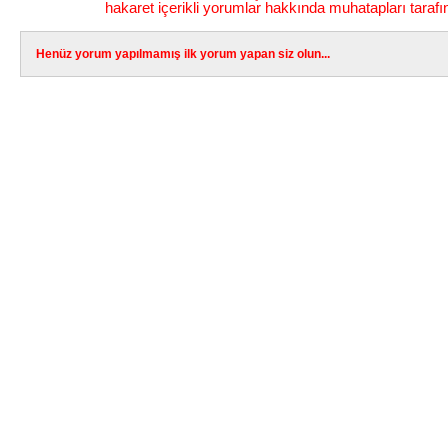
hakaret içerikli yorumlar hakkında muhatapları tarafı
Henüz yorum yapılmamış ilk yorum yapan siz olun...