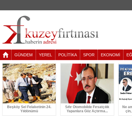
GÜNDEM
YEREL
POLİTİKA
SPOR
EKONOMİ
EĞ
Beşköy Sel Felaketinin 24.
Sıfır Otomobilde Fırsatçılık
Ne am
Yıldönümü
Yapanlara Göz Açtırma...
çin,