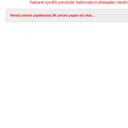
hakaret içerikli yorumlar hakkında muhatapları tarafı
Henüz yorum yapılmamış ilk yorum yapan siz olun...