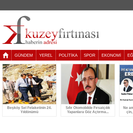
GÜNDEM
YEREL
POLİTİKA
SPOR
EKONOMİ
EĞ
Beşköy Sel Felaketinin 24.
Sıfır Otomobilde Fırsatçılık
Ne am
Yıldönümü
Yapanlara Göz Açtırma...
çin,