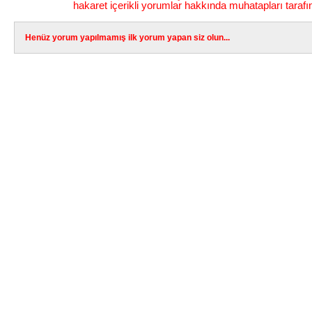
hakaret içerikli yorumlar hakkında muhatapları tarafı
Henüz yorum yapılmamış ilk yorum yapan siz olun...