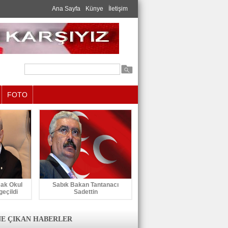
Ana Sayfa
Künye
İletişim
FOTO
cak Okul
Sabık Bakan Tantanacı
geçildi
Sadettin
E ÇIKAN HABERLER