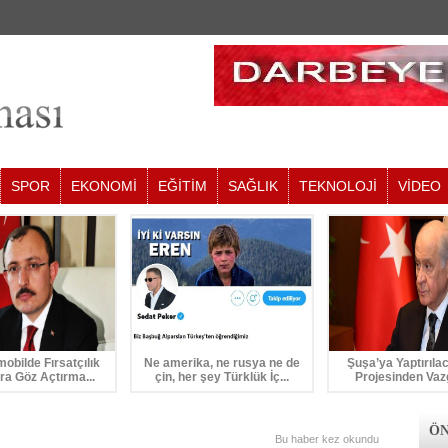
SPOR
EKONOMİ
EĞİTİM
SAĞLIK
TEKNOLOJİ
VİDEO
mobilde Fırsatçılık
Ne amerika, ne rusya ne de
Şuşa’ya Yaptırıla
ra Göz Açtırma...
çin, her şey Türklük İç...
Projesinden Vaz
ÖN
Bu haber
kez okundu