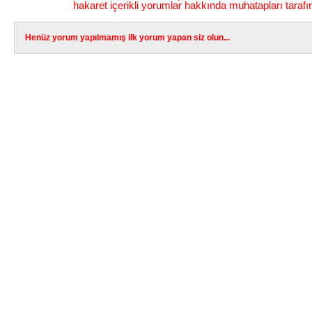
hakaret içerikli yorumlar hakkında muhatapları tarafı
Henüz yorum yapılmamış ilk yorum yapan siz olun...