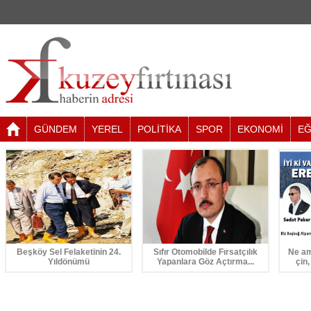
GÜNDEM
YEREL
POLİTİKA
SPOR
EKONOMİ
EĞ
Beşköy Sel Felaketinin 24.
Sıfır Otomobilde Fırsatçılık
Ne am
Yıldönümü
Yapanlara Göz Açtırma...
çin,