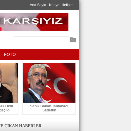
Ana Sayfa
Künye
İletişim
FOTO
cak Okul
Sabık Bakan Tantanacı
geçildi
Sadettin
E ÇIKAN HABERLER