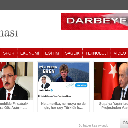
SPOR
EKONOMİ
EĞİTİM
SAĞLIK
TEKNOLOJİ
VİDEO
mobilde Fırsatçılık
Ne amerika, ne rusya ne de
Şuşa’ya Yaptırıla
ra Göz Açtırma...
çin, her şey Türklük İç...
Projesinden Vaz
ÖN
Bu haber
kez okundu