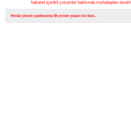
hakaret içerikli yorumlar hakkında muhatapları tarafı
Henüz yorum yapılmamış ilk yorum yapan siz olun...