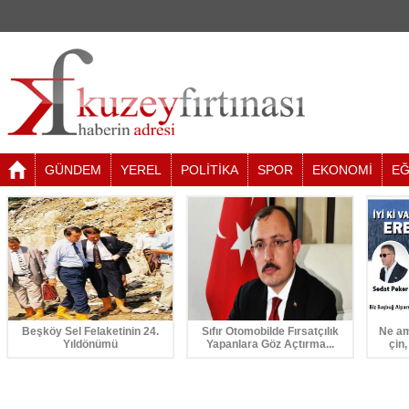
GÜNDEM
YEREL
POLİTİKA
SPOR
EKONOMİ
EĞ
Beşköy Sel Felaketinin 24.
Sıfır Otomobilde Fırsatçılık
Ne am
Yıldönümü
Yapanlara Göz Açtırma...
çin,