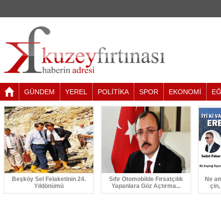
GÜNDEM
YEREL
POLİTİKA
SPOR
EKONOMİ
EĞ
Beşköy Sel Felaketinin 24.
Sıfır Otomobilde Fırsatçılık
Ne am
Yıldönümü
Yapanlara Göz Açtırma...
çin,