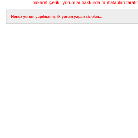
hakaret içerikli yorumlar hakkında muhatapları tarafı
Henüz yorum yapılmamış ilk yorum yapan siz olun...