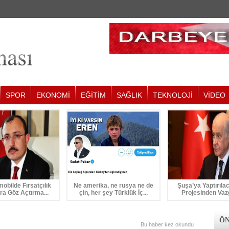
SPOR
EKONOMİ
EĞİTİM
SAĞLIK
TEKNOLOJİ
VİDEO
mobilde Fırsatçılık
Ne amerika, ne rusya ne de
Şuşa’ya Yaptırıla
ra Göz Açtırma...
çin, her şey Türklük İç...
Projesinden Vaz
ÖN
Bu haber
kez okundu