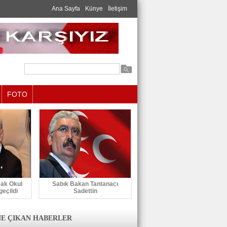
Ana Sayfa
Künye
İletişim
FOTO
cak Okul
Sabık Bakan Tantanacı
geçildi
Sadettin
E ÇIKAN HABERLER