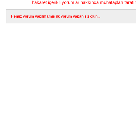
hakaret içerikli yorumlar hakkında muhatapları tarafı
Henüz yorum yapılmamış ilk yorum yapan siz olun...