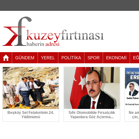
GÜNDEM
YEREL
POLİTİKA
SPOR
EKONOMİ
EĞ
Beşköy Sel Felaketinin 24.
Sıfır Otomobilde Fırsatçılık
Ne am
Yıldönümü
Yapanlara Göz Açtırma...
çin,