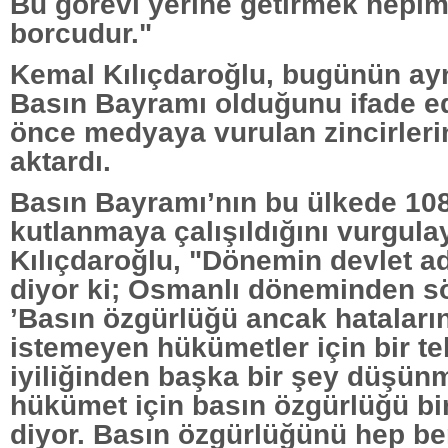
Bu görevi yerine getirmek hepi
borcudur."
Kemal Kılıçdaroğlu, bugünün a
Basın Bayramı olduğunu ifade ed
önce medyaya vurulan zincirlerin 
aktardı.
Basın Bayramı’nın bu ülkede 108 
kutlanmaya çalışıldığını vurgula
Kılıçdaroğlu, "Dönemin devlet a
diyor ki; Osmanlı döneminden s
’Basın özgürlüğü ancak hataları
istemeyen hükümetler için bir teh
iyiliğinden başka bir şey düşün
hükümet için basın özgürlüğü bir
diyor. Basın özgürlüğünü hep be