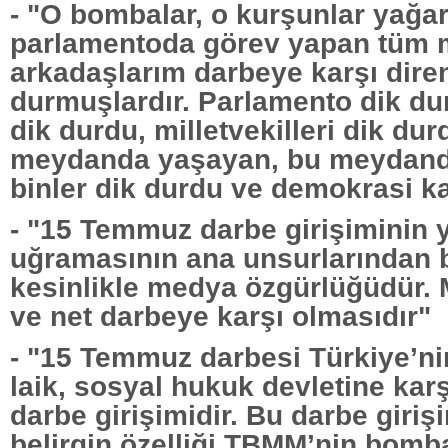
- "O bombalar, o kurşunlar yağa
parlamentoda görev yapan tüm mi
arkadaşlarım darbeye karşı dire
durmuşlardır. Parlamento dik du
dik durdu, milletvekilleri dik du
meydanda yaşayan, bu meydand
binler dik durdu ve demokrasi k
- "15 Temmuz darbe girişiminin 
uğramasının ana unsurlarından bi
kesinlikle medya özgürlüğüdür.
ve net darbeye karşı olmasıdır"
- "15 Temmuz darbesi Türkiye’ni
laik, sosyal hukuk devletine karş
darbe girişimidir. Bu darbe giriş
belirgin özelliği TBMM’nin bomb