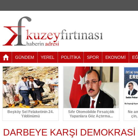
GÜNDEM
YEREL
POLİTİKA
SPOR
EKONOMİ
EĞ
Beşköy Sel Felaketinin 24.
Sıfır Otomobilde Fırsatçılık
Ne am
Yıldönümü
Yapanlara Göz Açtırma...
çin,
DARBEYE KARŞI DEMOKRASİ