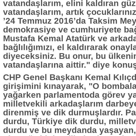
vatandaşlarım, elini kaldıran güz
vatandaşlarım, artık çocuklarınız
’24 Temmuz 2016’da Taksim Mey
demokrasiye ve cumhuriyete bağl
Mustafa Kemal Atatürk ve arkada
bağlılığımızı, el kaldırarak onayl
diyeceksiniz. Bu onur, bu ülkeni
vatandaşlarına aittir." diye konu
CHP Genel Başkanı Kemal Kılıçd
girişimini kınayarak, "O bombala
yağarken parlamentoda görev y
milletvekili arkadaşlarım darbey
direnmiş ve dik durmuşlardır. P
durdu, Türkiye dik durdu, milletve
durdu ve bu meydanda yaşayan