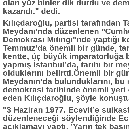
olan yüz binler dik durdu ve de
kazandı." dedi.
Kılıçdaroğlu, partisi tarafından 
Meydanı’nda düzenlenen "Cumhu
Demokrasi Mitingi"nde yaptığı 
Temmuz’da önemli bir günde, tar
kentte, üç büyük imparatorluğa 
yapmış İstanbul’da, tarihi bir m
olduklarını belirtti.Önemli bir g
Meydanın’da bulunduklarını, bu
demokrasi tarihinde önemli yeri
eden Kılıçdaroğlu, şöyle konuşt
"3 Haziran 1977. Ecevit’e suikas
düzenleneceği söylendiğinde Ece
açıklamayı yaptı. ’Yarın tek baş