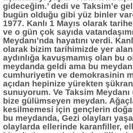
gideceğim.’ dedi ve Taksim’e gel
bugün olduğu gibi yüz binler var
1977. Kanlı 1 Mayıs olarak tarih
ve o gün çok sayıda vatandaşım
Meydanı’nda hayatını verdi. Kanl
olarak bizim tarihimizde yer ala
aydınlığa kavuşmamış olan bu o
meydanda geldi ama bu meydan
cumhuriyetin ve demokrasinin m
açıdan hepinize yürekten şükran
sunuyorum. Ve Taksim Meydanı u
bize gülümseyen meydan. Ağaçl
kesilmemesi için gençlerin doğay
bu meydanda, Gezi olayları yaşa
olaylarda ellerinde karanfiller, el