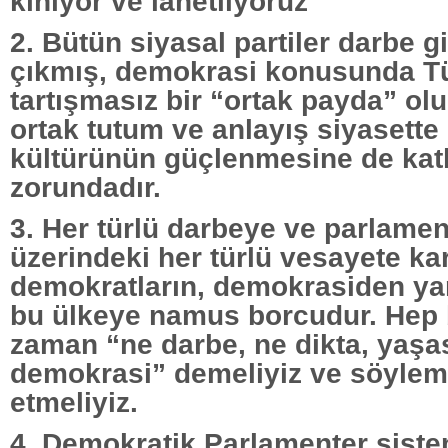
kınıyor ve lanetliyoruz
2. Bütün siyasal partiler darbe g
çıkmış, demokrasi konusunda T
tartışmasız bir “ortak payda” o
ortak tutum ve anlayış siyasett
kültürünün güçlenmesine de kat
zorundadır.
3. Her türlü darbeye ve parlamen
üzerindeki her türlü vesayete k
demokratların, demokrasiden yan
bu ülkeye namus borcudur. Hep b
zaman “ne darbe, ne dikta, yaşa
demokrasi” demeliyiz ve söyle
etmeliyiz.
4. Demokratik Parlamenter siste