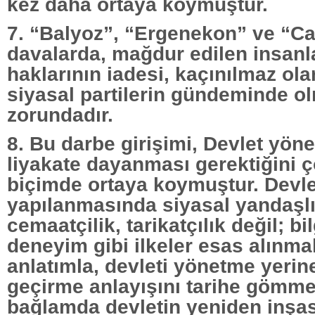
kez daha ortaya koymuştur.
7. “Balyoz”, “Ergenekon” ve “Ca
davalarda, mağdur edilen insanla
haklarının iadesi, kaçınılmaz ol
siyasal partilerin gündeminde o
zorundadır.
8. Bu darbe girişimi, Devlet yöne
liyakate dayanması gerektiğini ç
biçimde ortaya koymuştur. Devle
yapılanmasında siyasal yandaşlı
cemaatçilik, tarikatçılık değil; bi
deneyim gibi ilkeler esas alınmal
anlatımla, devleti yönetme yerine
geçirme anlayışını tarihe gömm
bağlamda devletin yeniden inşas