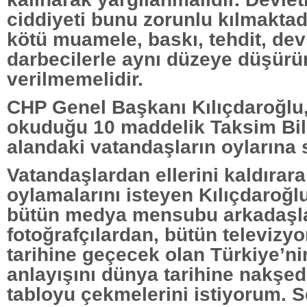
ciddiyeti bunu zorunlu kılmaktad
kötü muamele, baskı, tehdit, devl
darbecilerle aynı düzeye düşürür
verilmemelidir.
CHP Genel Başkanı Kılıçdaroğlu
okuduğu 10 maddelik Taksim Bild
alandaki vatandaşların oylarına
Vatandaşlardan ellerini kaldırarak
oylamalarını isteyen Kılıçdaroğl
bütün medya mensubu arkadaşl
fotoğrafçılardan, bütün televizy
tarihine geçecek olan Türkiye’n
anlayışını dünya tarihine nakşe
tabloyu çekmelerini istiyorum. S