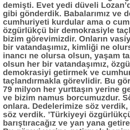
demişti. Evet yedi düveli Lozan’d
gibi gönderdik. Babalarımız ve d
cumhuriyeti kurdular ama o cum
özgürlükçü bir demokrasiyle ta
bizim görevimizdir. Onların vasiy
bir vatandaşımız, kimliği ne olur
inancı ne olursa olsun, yaşam ta
olsun her bir vatandaşımız, özg
demokrasiyi getirmek ve cumhur
taçlandırmakla görevlidir. Bu gö
79 milyon her yurttaşın yerine g
ve bizim namus borcumuzdur. Sö
onlara. Dedelerimize söz verdik,
söz verdik. ’Türkiyeyi özgürlük
barıştıracağız ve yan yana getire