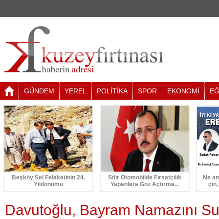
GÜNDEM
YEREL
POLİTİKA
SPOR
EKONOMİ
EĞ
Beşköy Sel Felaketinin 24.
Sıfır Otomobilde Fırsatçılık
Ne am
Yıldönümü
Yapanlara Göz Açtırma...
çin,
Davutoğlu, Bayram Namazını Su