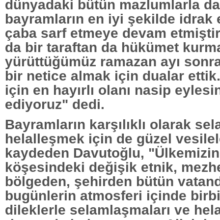
dünyadaki bütün mazlumlarla d
bayramların en iyi şekilde idrak 
çaba sarf etmeye devam etmişti
da bir taraftan da hükümet kurma
yürüttüğümüz ramazan ayı sonra
bir netice almak için dualar ettik
için en hayırlı olanı nasip eylesi
ediyoruz" dedi.
Bayramların karşılıklı olarak se
helalleşmek için de güzel vesile
kaydeden Davutoğlu, "Ülkemizin
köşesindeki değişik etnik, mezh
bölgeden, şehirden bütün vatan
bugünlerin atmosferi içinde birbir
dileklerle selamlaşmaları ve hel