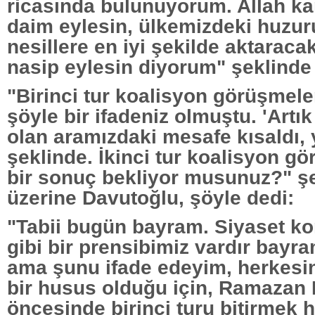
ricasında bulunuyorum. Allah ka
daim eylesin, ülkemizdeki huzur
nesillere en iyi şekilde aktaracak
nasip eylesin diyorum" şeklinde
"Birinci tur koalisyon görüşmele
şöyle bir ifadeniz olmuştu. 'Artık
olan aramızdaki mesafe kısaldı, y
şeklinde. İkinci tur koalisyon g
bir sonuç bekliyor musunuz?" şe
üzerine Davutoğlu, şöyle dedi:
"Tabii bugün bayram. Siyaset 
gibi bir prensibimiz vardır bayr
ama şunu ifade edeyim, herkesin
bir husus olduğu için, Ramazan
öncesinde birinci turu bitirmek 