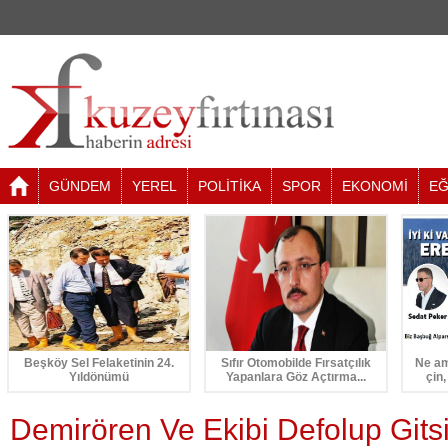
GÜNDEM
YEREL
POLİTİKA
SPOR
EKONOMİ
EĞ
Beşköy Sel Felaketinin 24.
Sıfır Otomobilde Fırsatçılık
Ne am
Yıldönümü
Yapanlara Göz Açtırma...
çin,
Demirören Ve Ekibi Defolup Gits