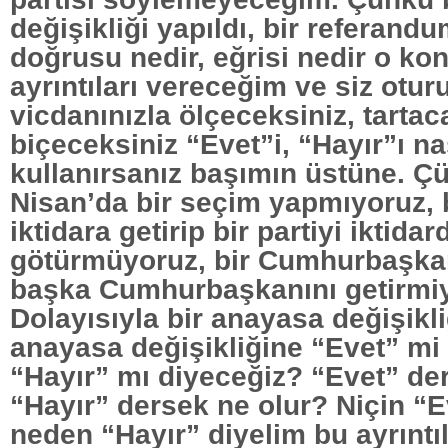
değişikliği yapıldı, bir referand
doğrusu nedir, eğrisi nedir o ko
ayrıntıları vereceğim ve siz otur
vicdanınızla ölçeceksiniz, tartac
biçeceksiniz “Evet”i, “Hayır”ı na
kullanırsanız başımın üstüne. Ç
Nisan’da bir seçim yapmıyoruz, b
iktidara getirip bir partiyi iktida
götürmüyoruz, bir Cumhurbaşkan
başka Cumhurbaşkanını getirmi
Dolayısıyla bir anayasa değişikli
anayasa değişikliğine “Evet” mi 
“Hayır” mı diyeceğiz? “Evet” der
“Hayır” dersek ne olur? Niçin “E
neden “Hayır” diyelim bu ayrıntıl