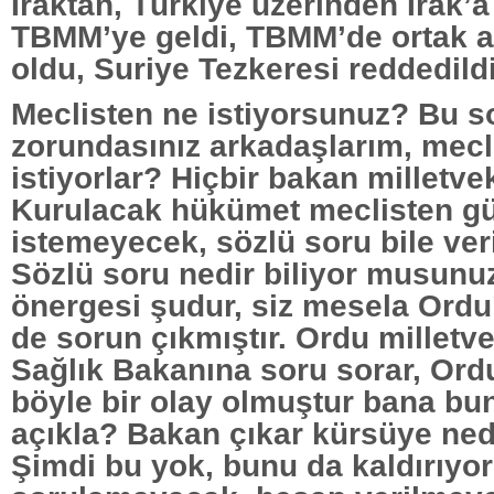
Iraktan, Türkiye üzerinden Irak’a
TBMM’ye geldi, TBMM’de ortak 
oldu, Suriye Tezkeresi reddedildi
Meclisten ne istiyorsunuz? Bu 
zorundasınız arkadaşlarım, mecl
istiyorlar? Hiçbir bakan milletve
Kurulacak hükümet meclisten g
istemeyecek, sözlü soru bile ve
Sözlü soru nedir biliyor musunuz
önergesi şudur, siz mesela Ordu
de sorun çıkmıştır. Ordu milletve
Sağlık Bakanına soru sorar, Or
böyle bir olay olmuştur bana bu
açıkla? Bakan çıkar kürsüye nede
Şimdi bu yok, bunu da kaldırıyor