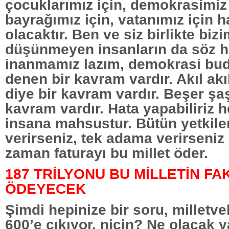
çocuklarımız için, demokrasimiz 
bayrağımız için, vatanımız için hay
olacaktır. Ben ve siz birlikte bizi
düşünmeyen insanların da söz h
inanmamız lazım, demokrasi budu
denen bir kavram vardır. Akıl ak
diye bir kavram vardır. Beşer şaş
kavram vardır. Hata yapabiliriz h
insana mahsustur. Bütün yetkiler
verirseniz, tek adama verirseniz 
zaman faturayı bu millet öder.
187 TRİLYONU BU MİLLETİN FA
ÖDEYECEK
Şimdi hepinize bir soru, milletvek
600’e çıkıyor, niçin? Ne olacak y