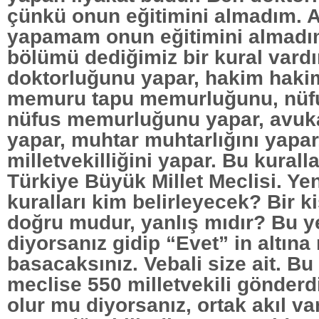
çünkü onun eğitimini almadım. A
yapamam onun eğitimini almadım
bölümü dediğimiz bir kural vardı
doktorluğunu yapar, hakim hakim
memuru tapu memurluğunu, nü
nüfus memurluğunu yapar, avuka
yapar, muhtar muhtarlığını yapar,
milletvekilliğini yapar. Bu kuralla
Türkiye Büyük Millet Meclisi. Y
kuralları kim belirleyecek? Bir ki
doğru mudur, yanlış mıdır? Bu y
diyorsanız gidip “Evet” in altın
basacaksınız. Vebali size ait. Bu 
meclise 550 milletvekili gönderd
olur mu diyorsanız, ortak akıl va