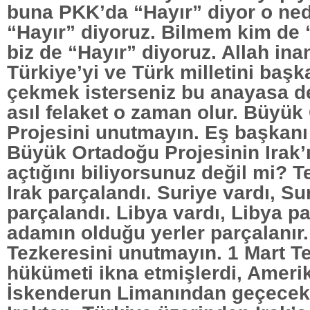
buna PKK’da “Hayır” diyor o ned
“Hayır” diyoruz. Bilmem kim de “
biz de “Hayır” diyoruz. Allah ina
Türkiye’yi ve Türk milletini baş
çekmek isterseniz bu anayasa değ
asıl felaket o zaman olur. Büyü
Projesini unutmayın. Eş başkanı
Büyük Ortadoğu Projesinin Irak’
açtığını biliyorsunuz değil mi? 
Irak parçalandı. Suriye vardı, Su
parçalandı. Libya vardı, Libya p
adamın olduğu yerler parçalanır.
Tezkeresini unutmayın. 1 Mart T
hükümeti ikna etmişlerdi, Amerik
İskenderun Limanından geçecekl