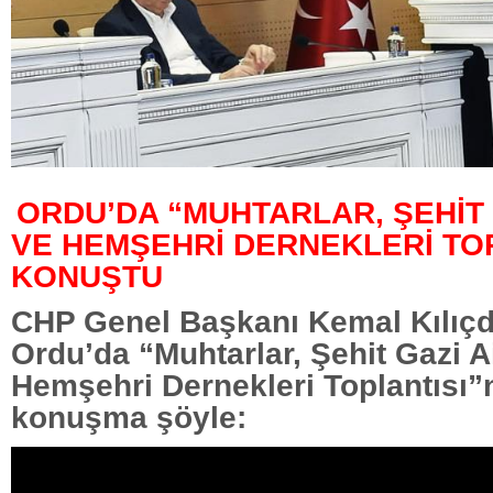
ORDU’DA “MUHTARLAR, ŞEHİT 
VE HEMŞEHRİ DERNEKLERİ TO
KONUŞTU
CHP Genel Başkanı Kemal Kılıç
Ordu’da “Muhtarlar, Şehit Gazi Ai
Hemşehri Dernekleri Toplantısı”
konuşma şöyle: