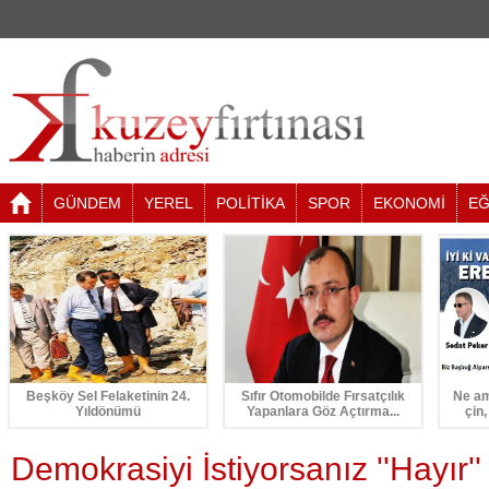
GÜNDEM
YEREL
POLİTİKA
SPOR
EKONOMİ
EĞ
Beşköy Sel Felaketinin 24.
Sıfır Otomobilde Fırsatçılık
Ne am
Yıldönümü
Yapanlara Göz Açtırma...
çin,
Demokrasiyi İstiyorsanız ''Hayır'