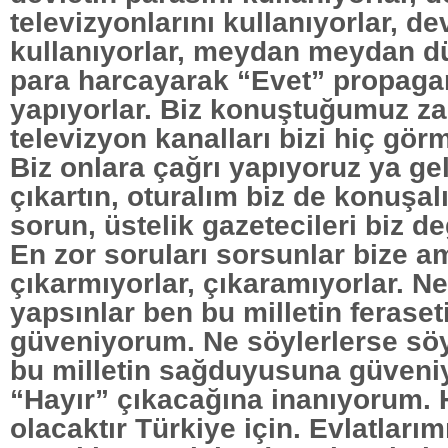
televizyonlarını kullanıyorlar, de
kullanıyorlar, meydan meydan d
para harcayarak “Evet” propaga
yapıyorlar. Biz konuştuğumuz za
televizyon kanalları bizi hiç gör
Biz onlara çağrı yapıyoruz ya gel
çıkartın, oturalım biz de konuşal
sorun, üstelik gazetecileri biz de
En zor soruları sorsunlar bize 
çıkarmıyorlar, çıkaramıyorlar. N
yapsınlar ben bu milletin feraset
güveniyorum. Ne söylerlerse söy
bu milletin sağduyusuna güven
“Hayır” çıkacağına inanıyorum. Ha
olacaktır Türkiye için. Evlatlarımı