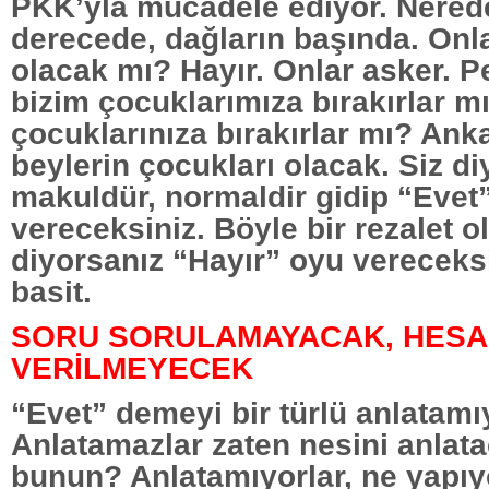
PKK’yla mücadele ediyor. Nered
derecede, dağların başında. Onlar
olacak mı? Hayır. Onlar asker. Pek
bizim çocuklarımıza bırakırlar mı
çocuklarınıza bırakırlar mı? Ank
beylerin çocukları olacak. Siz di
makuldür, normaldir gidip “Evet
vereceksiniz. Böyle bir rezalet 
diyorsanız “Hayır” oyu vereceks
basit.
SORU SORULAMAYACAK, HESA
VERİLMEYECEK
“Evet” demeyi bir türlü anlatamıy
Anlatamazlar zaten nesini anlata
bunun? Anlatamıyorlar, ne yapıy