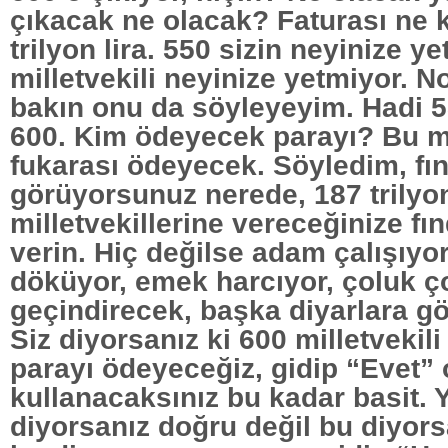
çıkacak ne olacak? Faturası ne 
trilyon lira. 550 sizin neyinize y
milletvekili neyinize yetmiyor. N
bakın onu da söyleyeyim. Hadi 5
600. Kim ödeyecek parayı? Bu mil
fukarası ödeyecek. Söyledim, fınd
görüyorsunuz nerede, 187 trilyo
milletvekillerine vereceğinize fın
verin. Hiç değilse adam çalışıyor,
döküyor, emek harcıyor, çoluk 
geçindirecek, başka diyarlara g
Siz diyorsanız ki 600 milletvekili 
parayı ödeyeceğiz, gidip “Evet”
kullanacaksınız bu kadar basit.
diyorsanız doğru değil bu diyors