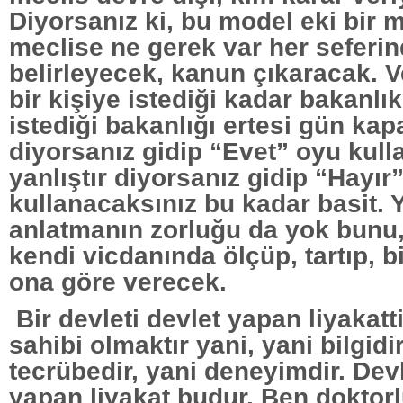
Diyorsanız ki, bu model eki bir m
meclise ne gerek var her seferi
belirleyecek, kanun çıkaracak. V
bir kişiye istediği kadar bakanlı
istediği bakanlığı ertesi gün kap
diyorsanız gidip “Evet” oyu kull
yanlıştır diyorsanız gidip “Hayır
kullanacaksınız bu kadar basit. 
anlatmanın zorluğu da yok bunu
kendi vicdanında ölçüp, tartıp, bi
ona göre verecek.
Bir devleti devlet yapan liyakatti
sahibi olmaktır yani, yani bilgidir
tecrübedir, yani deneyimdir. Devl
yapan liyakat budur. Ben dokto