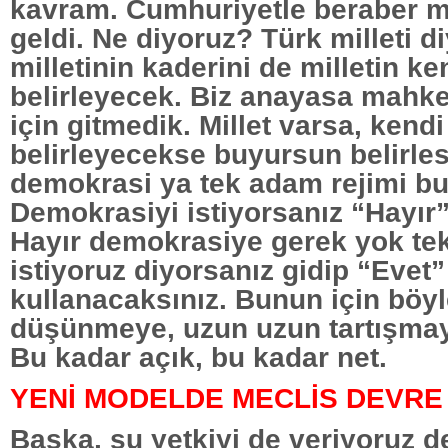
kavram. Cumhuriyetle beraber mi
geldi. Ne diyoruz? Türk milleti d
milletinin kaderini de milletin ke
belirleyecek. Biz anayasa mah
için gitmedik. Millet varsa, kendi
belirleyecekse buyursun belirles
demokrasi ya tek adam rejimi bu
Demokrasiyi istiyorsanız “Hayır”
Hayır demokrasiye gerek yok tek
istiyoruz diyorsanız gidip “Evet
kullanacaksınız. Bunun için böy
düşünmeye, uzun uzun tartışmay
Bu kadar açık, bu kadar net.
YENİ MODELDE MECLİS DEVRE 
Başka, şu yetkiyi de veriyoruz de