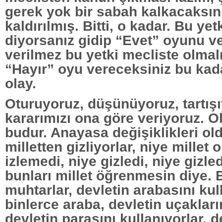
gerek yok bir sabah kalkacaksını
kaldırılmış. Bitti, o kadar. Bu yet
diyorsanız gidip “Evet” oyunu ve
verilmez bu yetki mecliste olmal
“Hayır” oyu vereceksiniz bu kada
olay.
Oturuyoruz, düşünüyoruz, tartış
kararımızı ona göre veriyoruz. 
budur. Anayasa değişiklikleri old
milletten gizliyorlar, niye millet 
izlemedi, niye gizledi, niye gizle
bunları millet öğrenmesin diye. B
muhtarlar, devletin arabasını kul
binlerce araba, devletin uçakların
devletin parasını kullanıyorlar, d