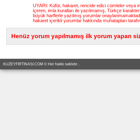
UYARI: Küfür, hakaret, rencide edici cümleler veya im
içeren, imla kuralları ile yazılmamış, Türkçe karakt
büyük harflerle yazılmış yorumlar onaylanmamaktadı
hakaret içerikli yorumlar hakkında muhatapları tarafı
Henüz yorum yapılmamış ilk yorum yapan siz 
KUZEYFIRTINASI.COM © Her hakkı saklıdır...