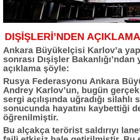
DIŞİŞLERİ’NDEN AÇIKLAM
Ankara Büyükelçisi Karlov’a yapı
sonrası Dışişler Bakanlığı’ndan 
açıklama şöyle:
Rusya Federasyonu Ankara Büyü
Andrey Karlov’un, bugün gerçekle
sergi açılışında uğradığı silahlı s
sonucunda hayatını kaybettiği d
öğrenilmiştir.
Bu alçakça terörist saldırıyı lane
faili etkisiz hale getirilmiştir. Bu