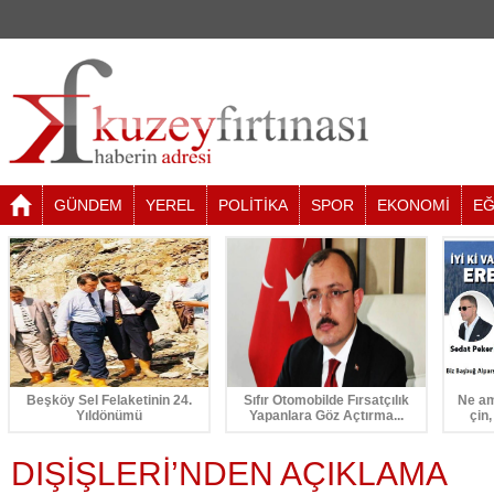
GÜNDEM
YEREL
POLİTİKA
SPOR
EKONOMİ
EĞ
Beşköy Sel Felaketinin 24.
Sıfır Otomobilde Fırsatçılık
Ne am
Yıldönümü
Yapanlara Göz Açtırma...
çin,
DIŞİŞLERİ’NDEN AÇIKLAMA