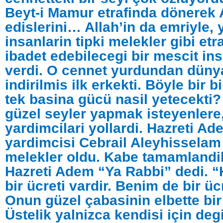
Beyt-i Mamur etrafinda dönerek A
edislerini… Allah’in da emriyle,
insanlarin tipki melekler gibi et
ibadet edebilecegi bir mescit in
verdi. O cennet yurdundan dün
indirilmis ilk erkekti. Böyle bir
tek basina gücü nasil yetecekti? 
güzel seyler yapmak isteyenlere,
yardimcilari yollardi. Hazreti Ad
yardimcisi Cebrail Aleyhisselam
melekler oldu. Kabe tamamlandi
Hazreti Adem “Ya Rabbi” dedi. “
bir ücreti vardir. Benim de bir üc
Onun güzel çabasinin elbette bir 
Üstelik yalnizca kendisi için deg