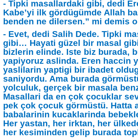
- Tipki masallardaki gibi, dedi Er
Kabe’yi ilk gördügümde Allah ba
benden ne dilersen.” mi demis 
- Evet, dedi Salih Dede. Tipki ma
gibi… Hayati güzel bir masal gi
bizlerin elinde. Iste biz burada,
yapiyoruz aslinda. Eren haccin 
yaslilarin yaptigi bir ibadet old
saniyordu. Ama burada görmüstü
yolculuk, gerçek bir masala ben
Masallari da en çok çocuklar se
pek çok çocuk görmüstü. Hatta 
babalarinin kucaklarinda bebekle
Her yastan, her irktan, her ülke
her kesiminden gelip burada top