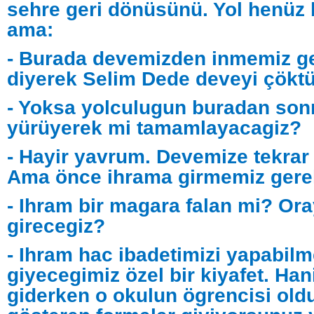
sehre geri dönüsünü. Yol henüz 
ama:
- Burada devemizden inmemiz ge
diyerek Selim Dede deveyi çöktü
- Yoksa yolculugun buradan son
yürüyerek mi tamamlayacagiz?
- Hayir yavrum. Devemize tekrar
Ama önce ihrama girmemiz gerek
- Ihram bir magara falan mi? Ora
girecegiz?
- Ihram hac ibadetimizi yapabilm
giyecegimiz özel bir kiyafet. Han
giderken o okulun ögrencisi ol