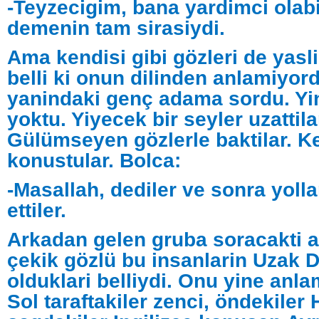
-Teyzecigim, bana yardimci olabil
demenin tam sirasiydi.
Ama kendisi gibi gözleri de yasli
belli ki onun dilinden anlamiyor
yanindaki genç adama sordu. Yi
yoktu. Yiyecek bir seyler uzattila
Gülümseyen gözlerle baktilar. Ke
konustular. Bolca:
-Masallah, dediler ve sonra yoll
ettiler.
Arkadan gelen gruba soracakti 
çekik gözlü bu insanlarin Uzak 
olduklari belliydi. Onu yine anl
Sol taraftakiler zenci, öndekiler H