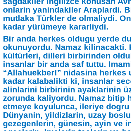
sagdakiler Ingilizce konusan Avr
onlarin yanindakiler Araplardi. B
mutlaka Türkler de olmaliydi. On
kadar yürümeye kararliydi.
Bir anda herkes oldugu yerde d
okunuyordu. Namaz kilinacakti. 
kültürleri, dilleri birbirinden old
insanlar bir anda saf tuttu. Imam
“Allahuekber!” nidasina herkes
kadar kalabalikti ki, insanlar se
alinlarini birbirinin ayaklarinin
zorunda kaliyordu. Namaz bitip 
etmeye koyulunca, ileriye dogru
Dünyanin, yildizlarin, uzay bosl
gezegenlerin, günesin, ayin ve i