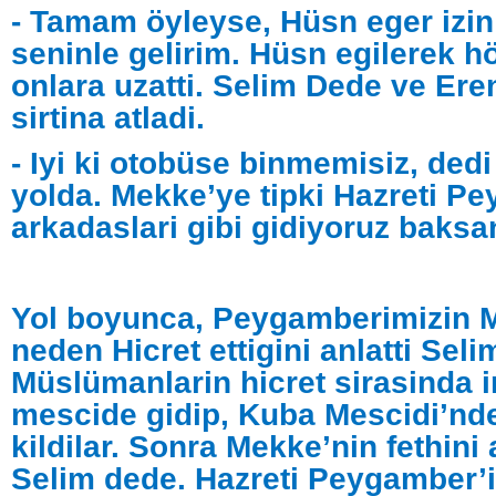
- Tamam öyleyse, Hüsn eger izin
seninle gelirim. Hüsn egilerek h
onlara uzatti. Selim Dede ve Ere
sirtina atladi.
- Iyi ki otobüse binmemisiz, ded
yolda. Mekke’ye tipki Hazreti P
arkadaslari gibi gidiyoruz baksa
Yol boyunca, Peygamberimizin 
neden Hicret ettigini anlatti Sel
Müslümanlarin hicret sirasinda in
mescide gidip, Kuba Mescidi’n
kildilar. Sonra Mekke’nin fethini 
Selim dede. Hazreti Peygamber’