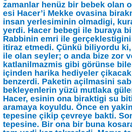
zamanlar henüz bir bebek olan o
esi Hacer’i Mekke ovasina birak
insan yerlesiminin olmadigi, kura
yerdi. Hacer bebegi ile buraya b
Rabbinin emri ile gerçeklestigin
itiraz etmedi. Çünkü biliyordu ki,
ile olan seyler; o anda bize zor v
katlanilmazmis gibi görünse bil
içinden harika hediyeler çikacak
benzerdi. Paketin açilmasini sab
bekleyenlerin yüzü mutlaka güler
Hacer, esinin ona biraktigi su bit
aramaya koyuldu. Önce en yakin
tepesine çikip çevreye bakti. S
tepesine. Bir ona bir buna kosar