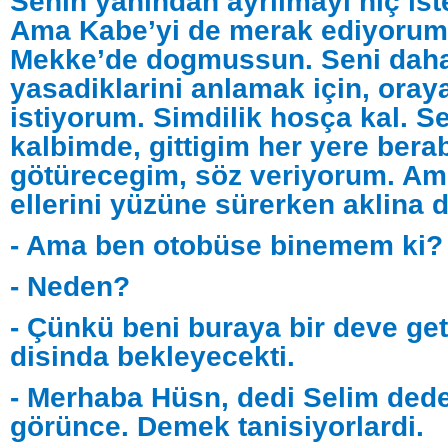
Senin yanindan ayrilmayi hiç is
Ama Kabe’yi de merak ediyorum
Mekke’de dogmussun. Seni daha 
yasadiklarini anlamak için, oray
istiyorum. Simdilik hosça kal. S
kalbimde, gittigim her yere ber
götürecegim, söz veriyorum. Am
ellerini yüzüne sürerken aklina d
- Ama ben otobüse binemem ki?
- Neden?
- Çünkü beni buraya bir deve get
disinda bekleyecekti.
- Merhaba Hüsn, dedi Selim ded
görünce. Demek tanisiyorlardi.