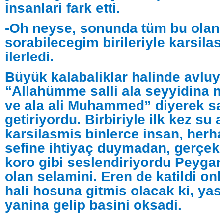
insanlari fark etti.
-Oh neyse, sonunda tüm bu olanl
sorabilecegim birileriyle karsila
ilerledi.
Büyük kalabaliklar halinde avluy
“Allahümme salli ala seyyidin
ve ala ali Muhammed” diyerek s
getiriyordu. Birbiriyle ilk kez s
karsilasmis binlerce insan, herh
sefine ihtiyaç duymadan, gerçek
koro gibi seslendiriyordu Peyga
olan selamini. Eren de katildi o
hali hosuna gitmis olacak ki, yas
yanina gelip basini oksadi.