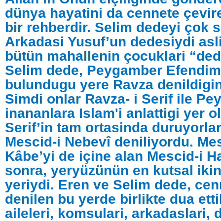
dünya hayatini da cennete çevi
bir rehberdir. Selim dedeyi çok 
Arkadasi Yusuf’un dedesiydi asl
bütün mahallenin çocuklari “ded
Selim dede, Peygamber Efendimi
bulundugu yere Ravza denildigin
Simdi onlar Ravza- i Serif ile P
inananlara Islam'i anlattigi yer o
Serif’in tam ortasinda duruyorla
Mescid-i Nebevî deniliyordu. Mes
Kâbe’yi de içine alan Mescid-i 
sonra, yeryüzünün en kutsal ikin
yeriydi. Eren ve Selim dede, ce
denilen bu yerde birlikte dua ettil
aileleri, komsulari, arkadaslari,