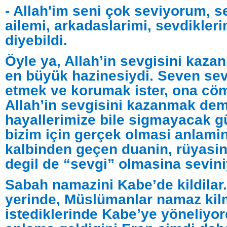
- Allah'im seni çok seviyorum, s
ailemi, arkadaslarimi, sevdikleri
diyebildi.
Öyle ya, Allah’in sevgisini kaz
en büyük hazinesiydi. Seven sev
etmek ve korumak ister, ona cöm
Allah’in sevgisini kazanmak de
hayallerimize bile sigmayacak gü
bizim için gerçek olmasi anlamin
kalbinden geçen duanin, rüyasin
degil de “sevgi” olmasina sevin
Sabah namazini Kabe’de kildilar
yerinde, Müslümanlar namaz ki
istediklerinde Kabe’ye yöneliyo