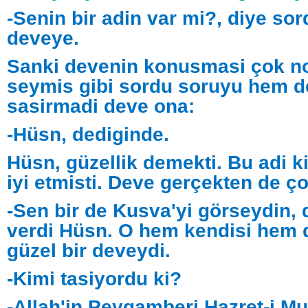
-Senin bir adin var mi?, diye so
deveye.
Sanki devenin konusmasi çok no
seymis gibi sordu soruyu hem de
sasirmadi deve ona:
-Hüsn, dediginde.
Hüsn, güzellik demekti. Bu adi 
iyi etmisti. Deve gerçekten de ço
-Sen bir de Kusva'yi görseydin,
verdi Hüsn. O hem kendisi hem 
güzel bir deveydi.
-Kimi tasiyordu ki?
-Allah'in Peygamberi Hazret-i 