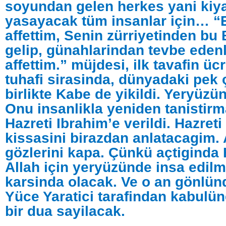
soyundan gelen herkes yani kiy
yasayacak tüm insanlar için… “
affettim, Senin zürriyetinden bu 
gelip, günahlarindan tevbe edenl
affettim.” müjdesi, ilk tavafin ü
tuhafi sirasinda, dünyadaki pek 
birlikte Kabe de yikildi. Yeryüzün
Onu insanlikla yeniden tanistirm
Hazreti Ibrahim’e verildi. Hazreti
kissasini birazdan anlatacagim.
gözlerini kapa. Çünkü açtiginda 
Allah için yeryüzünde insa edilmi
karsinda olacak. Ve o an gönlün
Yüce Yaratici tarafindan kabulün
bir dua sayilacak.