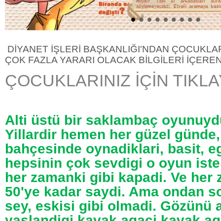
DİYANET İŞLERİ BAŞKANLIĞI'NDAN ÇOCUKLAR
ÇOK FAZLA YARARI OLACAK BİLGİLERİ İÇEREN
ÇOCUKLARINIZ İÇİN TIKLA
Alti üstü bir saklambaç oyunuyd
Yillardir hemen her güzel günde,
bahçesinde oynadiklari, basit, e
hepsinin çok sevdigi o oyun iste
her zamanki gibi kapadi. Ve her 
50'ye kadar saydi. Ama ondan so
sey, eskisi gibi olmadi. Gözünü 
yaslandigi kavak agaci kavak ag