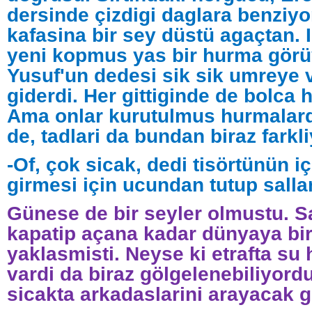
dersinde çizdigi daglara benziyo
kafasina bir sey düstü agaçtan. 
yeni kopmus yas bir hurma görü
Yusuf'un dedesi sik sik umreye 
giderdi. Her gittiginde de bolca h
Ama onlar kurutulmus hurmalard
de, tadlari da bundan biraz farkli
-Of, çok sicak, dedi tisörtünün i
girmesi için ucundan tutup salla
Günese de bir seyler olmustu. S
kapatip açana kadar dünyaya bi
yaklasmisti. Neyse ki etrafta su
vardi da biraz gölgelenebiliyord
sicakta arkadaslarini arayacak 