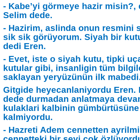
- Kabe’yi görmeye hazir misin?,
Selim dede.
- Hazirim, aslinda onun resmini s
sik sik görüyorum. Siyah bir kut
dedi Eren.
- Evet, iste o siyah kutu, tipki u
kutular gibi, insanligin tüm bilgil
saklayan yeryüzünün ilk mabedi
Gitgide heyecanlaniyordu Eren. 
dede durmadan anlatmaya devam
kulaklari kalbinin gümbürtüsüne 
kalmiyordu.
- Hazreti Adem cennetten ayrilm
cennetteki bir seyi çok özlüyord