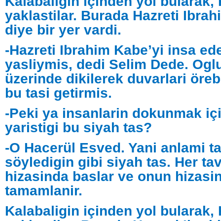
Kalabaligin içinden yol bularak,
yaklastilar. Burada Hazreti Ibr
diye bir yer vardi.
-Hazreti Ibrahim Kabe’yi insa ed
yasliymis, dedi Selim Dede. Oglu
üzerinde dikilerek duvarlari öreb
bu tasi getirmis.
-Peki ya insanlarin dokunmak için
yaristigi bu siyah tas?
-O Hacerül Esved. Yani anlami t
söyledigin gibi siyah tas. Her ta
hizasinda baslar ve onun hizasi
tamamlanir.
Kalabaligin içinden yol bularak,