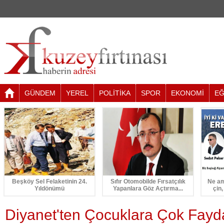
GÜNDEM
YEREL
POLİTİKA
SPOR
EKONOMİ
EĞ
Beşköy Sel Felaketinin 24.
Sıfır Otomobilde Fırsatçılık
Ne am
Yıldönümü
Yapanlara Göz Açtırma...
çin,
Diyanet'ten Çocuklara Çok Fayda