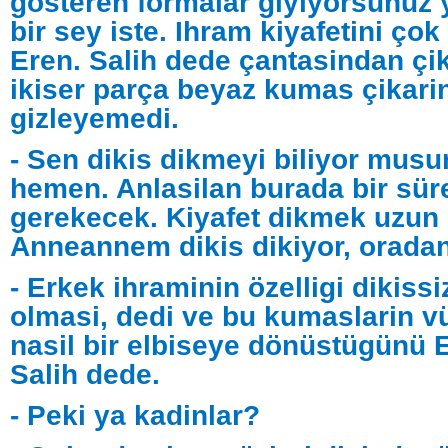
gösteren formalar giyiyorsunuz 
bir sey iste. Ihram kiyafetini ço
Eren. Salih dede çantasindan çi
ikiser parça beyaz kumas çikarin
gizleyemedi.
- Sen dikis dikmeyi biliyor musu
hemen. Anlasilan burada bir sü
gerekecek. Kiyafet dikmek uzun s
Anneannem dikis dikiyor, oradan
- Erkek ihraminin özelligi dikissiz
olmasi, dedi ve bu kumaslarin v
nasil bir elbiseye dönüstügünü 
Salih dede.
- Peki ya kadinlar?