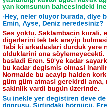
yan komsunun bahçesindeki ine
-Hey, neler oluyor burada, diye b
Emin, Ayse, Deniz neredesiniz?
Ses yoktu. Saklambacin kurali, 
digerlerini tek tek arayip bulmas
Tabi ki arkadaslari durduk yere 
olduklarini ona söylemeyecekti.
basladi Eren. 50'ye kadar sayar
bu kadar degismis olmasi inanil
Normalde bu acayip halden kork
güm güm atmasi gerekirdi ama, 
sakinlik vardi bugün üzerinde.
Su inekle yer degistiren deve d
dogrusu. Sirtindaki hörgücü, Ere