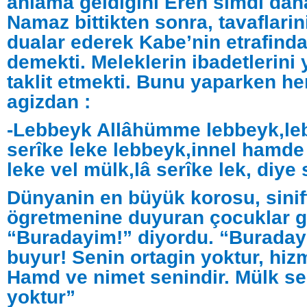
anlama geldigini Eren simdi daha
Namaz bittikten sonra, tavaflarini
dualar ederek Kabe’nin etrafin
demekti. Meleklerin ibadetlerini
taklit etmekti. Bunu yaparken he
agizdan :
-Lebbeyk Allâhümme lebbeyk,le
serîke leke lebbeyk,innel hamde
leke vel mülk,lâ serîke lek, diye
Dünyanin en büyük korosu, sinift
ögretmenine duyuran çocuklar g
“Buradayim!” diyordu. “Buraday
buyur! Senin ortagin yoktur, hiz
Hamd ve nimet senindir. Mülk sen
yoktur”