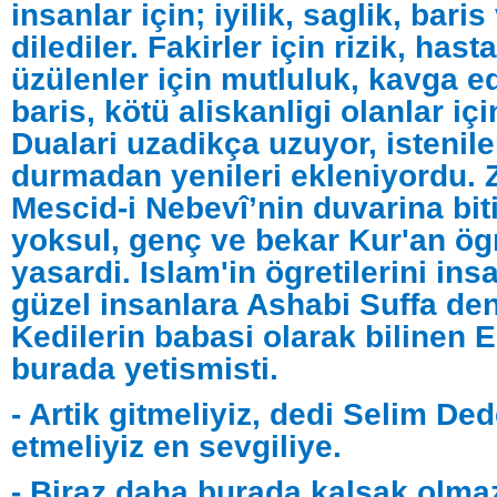
insanlar için; iyilik, saglik, bari
dilediler. Fakirler için rizik, hasta
üzülenler için mutluluk, kavga ed
baris, kötü aliskanligi olanlar iç
Dualari uzadikça uzuyor, istenil
durmadan yenileri ekleniyordu.
Mescid-i Nebevî’nin duvarina biti
yoksul, genç ve bekar Kur'an ögr
yasardi. Islam'in ögretilerini in
güzel insanlara Ashabi Suffa deni
Kedilerin babasi olarak bilinen 
burada yetismisti.
- Artik gitmeliyiz, dedi Selim De
etmeliyiz en sevgiliye.
- Biraz daha burada kalsak olma