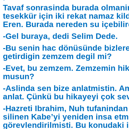
Tavaf sonrasinda burada olmani
tesekkür için iki rekat namaz kil
Eren. Burada nereden su içebili
-Gel buraya, dedi Selim Dede.
-Bu senin hac dönüsünde bizlere
getirdigin zemzem degil mi?
-Evet, bu zemzem. Zemzemin hika
musun?
-Aslinda sen bize anlatmistin. A
anlat. Çünkü bu hikayeyi çok se
-Hazreti Ibrahim, Nuh tufanindan 
silinen Kabe’yi yeniden insa et
görevlendirilmisti. Bu konudaki i