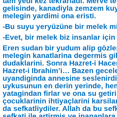
tam yedi kez tekrarladi. Merve t
gelisinde, kanadiyla zemzem k
melegin yardimi ona eristi.
-Bu suyu yeryüzüne bir melek m
-Evet, bir melek biz insanlar için
Eren sudan bir yudum alip gözler
melegin kanatlarina degermis gib
dudaklarini. Sonra Hazret-i Hace
Hazret-i Ibrahim’i… Bazen gecel
uyandiginda annesine seslenirdi
uykusunun en derin yerinde, h
yatagindan firlar ve ona su getiri
çocuklarinin ihtiyaçlarini karsi
da sefkatliydiler. Allah da bu sef
sefkati ile artirmis ve inananlar