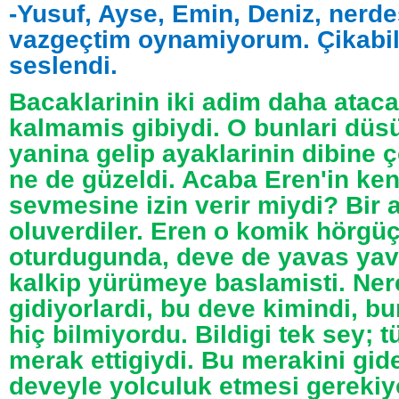
-Yusuf, Ayse, Emin, Deniz, nerd
vazgeçtim oynamiyorum. Çikabili
seslendi.
Bacaklarinin iki adim daha ataca
kalmamis gibiydi. O bunlari dü
yanina gelip ayaklarinin dibine ç
ne de güzeldi. Acaba Eren'in ken
sevmesine izin verir miydi? Bir
oluverdiler. Eren o komik hörgüç
oturdugunda, deve de yavas yav
kalkip yürümeye baslamisti. Ne
gidiyorlardi, bu deve kimindi, bu
hiç bilmiyordu. Bildigi tek sey; 
merak ettigiydi. Bu merakini gid
deveyle yolculuk etmesi gerekiy