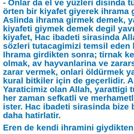
- Onlar da el ve yüzleri disinda 
örten bir kiyafet giyerek ihrama g
Aslinda ihrama girmek demek, y
kiyafeti giymek demek degil ya
kiyafet, Hac ibadeti sirasinda Al
sözleri tutacagimizi temsil eden bi
Ihrama girdikten sonra; tirnak k
olmak, av hayvanlarina ve zarar
zarar vermek, onlari öldürmek ya
kural bitkiler için de geçerlidir. 
Yaraticimiz olan Allah, yarattigi 
her zaman sefkatli ve merhametl
ister. Hac ibadeti sirasinda bize
daha hatirlatir.
Eren de kendi ihramini giydikten