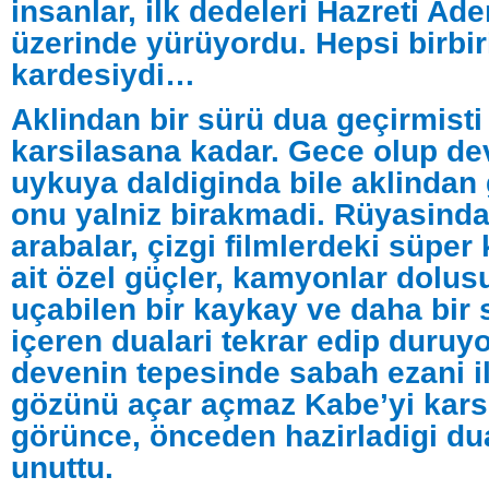
insanlar, ilk dedeleri Hazreti Ad
üzerinde yürüyordu. Hepsi birbir
kardesiydi…
Aklindan bir sürü dua geçirmisti
karsilasana kadar. Gece olup de
uykuya daldiginda bile aklindan
onu yalniz birakmadi. Rüyasinda
arabalar, çizgi filmlerdeki süpe
ait özel güçler, kamyonlar dolu
uçabilen bir kaykay ve daha bir 
içeren dualari tekrar edip duru
devenin tepesinde sabah ezani i
gözünü açar açmaz Kabe’yi kars
görünce, önceden hazirladigi du
unuttu.