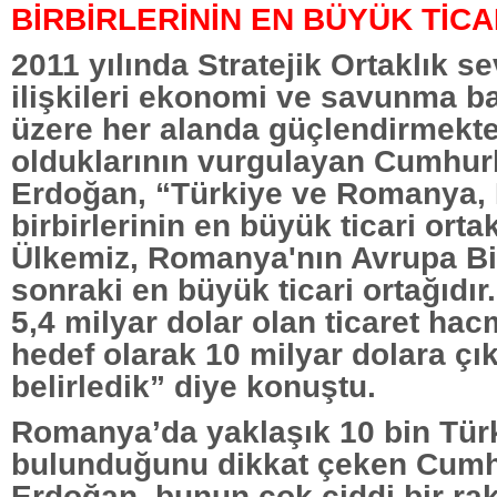
BİRBİRLERİNİN EN BÜYÜK TİCA
2011 yılında Stratejik Ortaklık s
ilişkileri ekonomi ve savunma b
üzere her alanda güçlendirmekte
olduklarının vurgulayan Cumhur
Erdoğan, “Türkiye ve Romanya, 
birbirlerinin en büyük ticari ortak
Ülkemiz, Romanya'nın Avrupa Bir
sonraki en büyük ticari ortağıdır
5,4 milyar dolar olan ticaret ha
hedef olarak 10 milyar dolara çı
belirledik” diye konuştu.
Romanya’da yaklaşık 10 bin Türk
bulunduğunu dikkat çeken Cum
Erdoğan, bunun çok ciddi bir r