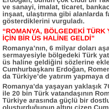
ve sanayi, imalat, ticaret, bankac
inşaat, ulaştırma gibi alanlarda f
gösterdiklerini vurguladı.
“ROMANYA, BÖLGEDEKİ TÜRK Y
İÇİN BİR ÜS HALİNE GELDİ”
Romanya’nın, 6 milyar doları aşa
sermayesiyle bölgedeki Türk yatır
üs haline geldiğini sözlerine ekl
Cumhurbaşkanı Erdoğan, Romen 
da Türkiye’de yatırım yapmaya da
Romanya'da yaşayan yaklaşık 7
ile 20 bin Türk vatandaşının Ro
Türkiye arasında güçlü bir dost
oluşturduğunun altını çizen Cu