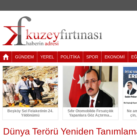
GÜNDEM
YEREL
POLİTİKA
SPOR
EKONOMİ
EĞ
Beşköy Sel Felaketinin 24.
Sıfır Otomobilde Fırsatçılık
Ne am
Yıldönümü
Yapanlara Göz Açtırma...
çin,
Dünya Terörü Yeniden Tanımlam