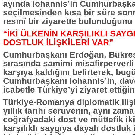
ayında İohannis’in Cumhurbaşka
seçilmesinden kısa bir süre son
resmî bir ziyarette bulunduğunu 
“İKİ ÜLKENİN KARŞILIKLI SAYG
DOSTLUK İLİŞKİLERİ VAR”
Cumhurbaşkanı Erdoğan, Bükreş 
sırasında samimi misafirperverlik
karşıya kaldığını belirterek, b
Cumhurbaşkanı İohannis’in, dave
icabetle Türkiye’yi ziyaret ettiğini
Türkiye-Romanya diplomatik ilişk
yıllık tarihi serüvenin, aynı zam
coğrafyadaki dost ve müttefik ik
karşılıklı saygıya dayalı dostluk i