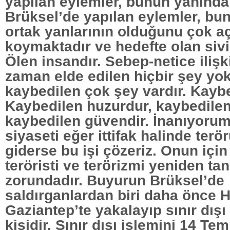
yapılan eylemler, bunun yanında
Brüksel’de yapılan eylemler, bun
ortak yanlarının olduğunu çok aç
koymaktadır ve hedefte olan sivil
Ölen insandır. Sebep-netice ilişk
zaman elde edilen hiçbir şey yo
kaybedilen çok şey vardır. Kaybe
Kaybedilen huzurdur, kaybedilen 
kaybedilen güvendir. İnanıyorum
siyaseti eğer ittifak halinde terö
giderse bu işi çözeriz. Onun için
teröristi ve terörizmi yeniden t
zorundadır. Buyurun Brüksel’de
saldırganlardan biri daha önce H
Gaziantep’te yakalayıp sınır dışı 
kişidir. Sınır dışı işlemini 14 T