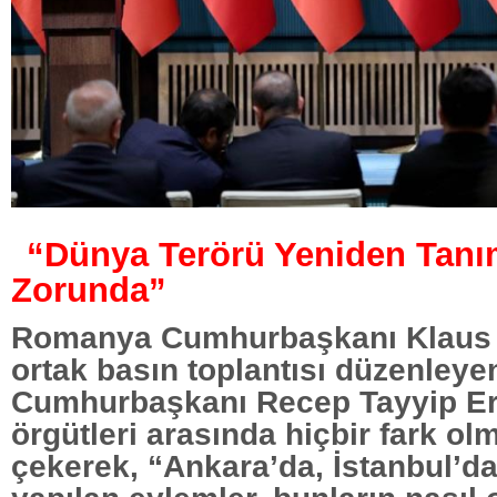
“Dünya Terörü Yeniden Tan
Zorunda”
Romanya Cumhurbaşkanı Klaus İ
ortak basın toplantısı düzenleye
Cumhurbaşkanı Recep Tayyip Er
örgütleri arasında hiçbir fark ol
çekerek, “Ankara’da, İstanbul’d