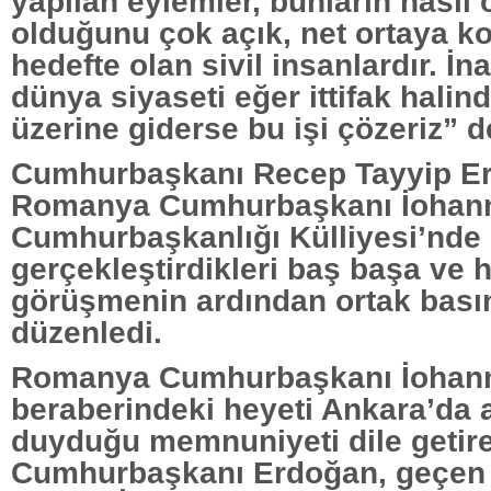
yapılan eylemler, bunların nasıl 
olduğunu çok açık, net ortaya k
hedefte olan sivil insanlardır. İ
dünya siyaseti eğer ittifak halin
üzerine giderse bu işi çözeriz” d
Cumhurbaşkanı Recep Tayyip E
Romanya Cumhurbaşkanı İohann
Cumhurbaşkanlığı Külliyesi’nde
gerçekleştirdikleri baş başa ve h
görüşmenin ardından ortak basın
düzenledi.
Romanya Cumhurbaşkanı İohann
beraberindeki heyeti Ankara’da 
duyduğu memnuniyeti dile getir
Cumhurbaşkanı Erdoğan, geçen y