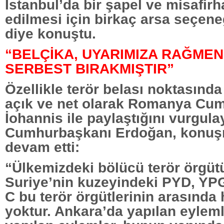
İstanbul’da bir şapel ve misafir
edilmesi için birkaç arsa seçeneğ
diye konuştu.
“BELÇİKA, UYARIMIZA RAĞMEN
SERBEST BIRAKMIŞTIR”
Özellikle terör belası noktasınd
açık ve net olarak Romanya Cu
İohannis ile paylaştığını vurgul
Cumhurbaşkanı Erdoğan, konuş
devam etti:
“Ülkemizdeki bölücü terör örgüt
Suriye’nin kuzeyindeki PYD, YP
C bu terör örgütlerinin arasında 
yoktur. Ankara’da yapılan eyleml