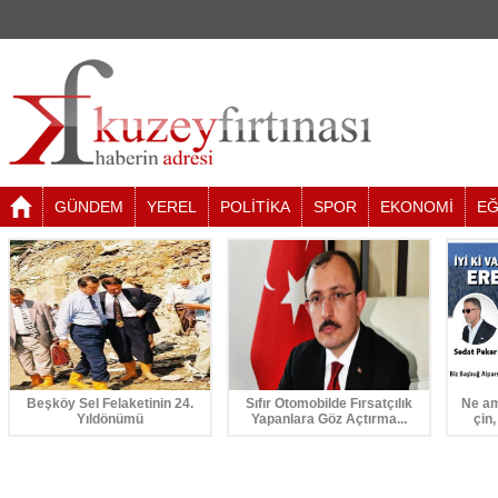
GÜNDEM
YEREL
POLİTİKA
SPOR
EKONOMİ
EĞ
Beşköy Sel Felaketinin 24.
Sıfır Otomobilde Fırsatçılık
Ne am
Yıldönümü
Yapanlara Göz Açtırma...
çin,