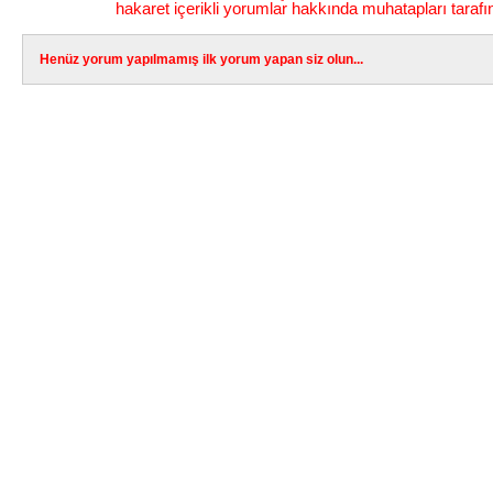
hakaret içerikli yorumlar hakkında muhatapları tarafı
Henüz yorum yapılmamış ilk yorum yapan siz olun...