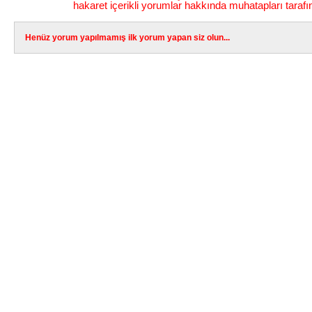
hakaret içerikli yorumlar hakkında muhatapları tarafı
Henüz yorum yapılmamış ilk yorum yapan siz olun...