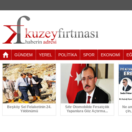
GÜNDEM
YEREL
POLİTİKA
SPOR
EKONOMİ
EĞ
Beşköy Sel Felaketinin 24.
Sıfır Otomobilde Fırsatçılık
Ne am
Yıldönümü
Yapanlara Göz Açtırma...
çin,