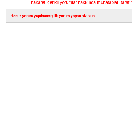
hakaret içerikli yorumlar hakkında muhatapları tarafı
Henüz yorum yapılmamış ilk yorum yapan siz olun...