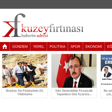
GÜNDEM
YEREL
POLİTİKA
SPOR
EKONOMİ
EĞ
Beşköy Sel Felaketinin 24.
Sıfır Otomobilde Fırsatçılık
Ne am
Yıldönümü
Yapanlara Göz Açtırma...
çin,