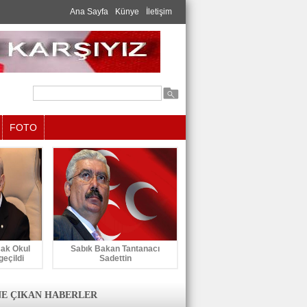
Ana Sayfa
Künye
İletişim
FOTO
cak Okul
Sabık Bakan Tantanacı
geçildi
Sadettin
E ÇIKAN HABERLER