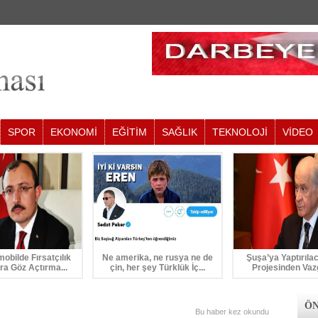
SPOR
EKONOMİ
EĞİTİM
SAĞLIK
TEKNOLOJİ
VİDEO
mobilde Fırsatçılık
Ne amerika, ne rusya ne de
Şuşa’ya Yaptırıla
ra Göz Açtırma...
çin, her şey Türklük İç...
Projesinden Vaz
ÖN
Bu haber
kez okundu