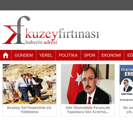
GÜNDEM
YEREL
POLİTİKA
SPOR
EKONOMİ
EĞ
Beşköy Sel Felaketinin 24.
Sıfır Otomobilde Fırsatçılık
Ne am
Yıldönümü
Yapanlara Göz Açtırma...
çin,