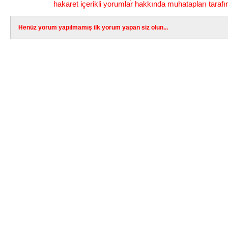
hakaret içerikli yorumlar hakkında muhatapları tarafı
Henüz yorum yapılmamış ilk yorum yapan siz olun...