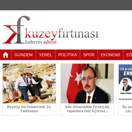
GÜNDEM
YEREL
POLİTİKA
SPOR
EKONOMİ
EĞ
Beşköy Sel Felaketinin 24.
Sıfır Otomobilde Fırsatçılık
Ne am
Yıldönümü
Yapanlara Göz Açtırma...
çin,