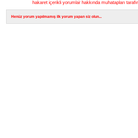
hakaret içerikli yorumlar hakkında muhatapları tarafı
Henüz yorum yapılmamış ilk yorum yapan siz olun...