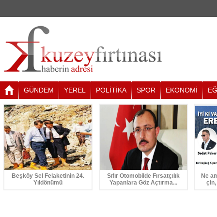
GÜNDEM
YEREL
POLİTİKA
SPOR
EKONOMİ
EĞ
Beşköy Sel Felaketinin 24.
Sıfır Otomobilde Fırsatçılık
Ne am
Yıldönümü
Yapanlara Göz Açtırma...
çin,