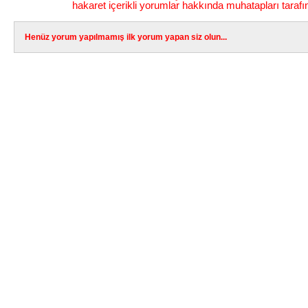
hakaret içerikli yorumlar hakkında muhatapları tarafı
Henüz yorum yapılmamış ilk yorum yapan siz olun...