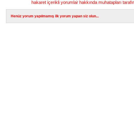
hakaret içerikli yorumlar hakkında muhatapları tarafı
Henüz yorum yapılmamış ilk yorum yapan siz olun...