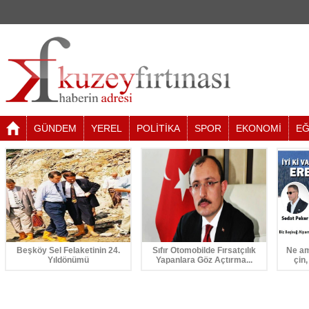
GÜNDEM
YEREL
POLİTİKA
SPOR
EKONOMİ
EĞ
Beşköy Sel Felaketinin 24.
Sıfır Otomobilde Fırsatçılık
Ne am
Yıldönümü
Yapanlara Göz Açtırma...
çin,