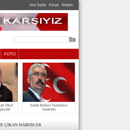
Ana Sayfa
Künye
İletişim
FOTO
cak Okul
Sabık Bakan Tantanacı
geçildi
Sadettin
E ÇIKAN HABERLER