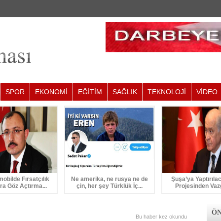
SPOR
EKONOMİ
EĞİTİM
SAĞLIK
TEKNOLOJİ
VİDEO
mobilde Fırsatçılık
Ne amerika, ne rusya ne de
Şuşa’ya Yaptırıla
ra Göz Açtırma...
çin, her şey Türklük İç...
Projesinden Vaz
ÖN
Bu haber
kez okundu