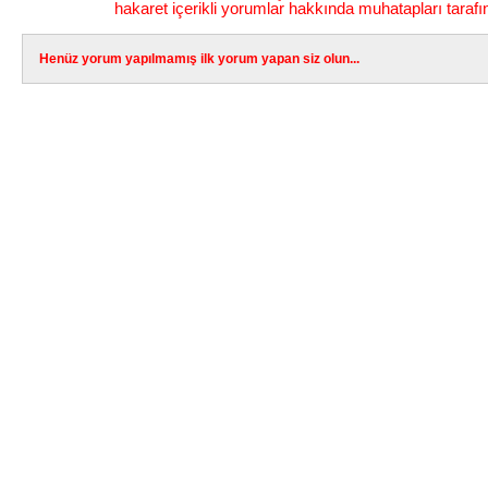
hakaret içerikli yorumlar hakkında muhatapları tarafı
Henüz yorum yapılmamış ilk yorum yapan siz olun...