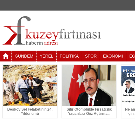
GÜNDEM
YEREL
POLİTİKA
SPOR
EKONOMİ
EĞ
Beşköy Sel Felaketinin 24.
Sıfır Otomobilde Fırsatçılık
Ne am
Yıldönümü
Yapanlara Göz Açtırma...
çin,