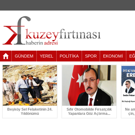
GÜNDEM
YEREL
POLİTİKA
SPOR
EKONOMİ
EĞ
Beşköy Sel Felaketinin 24.
Sıfır Otomobilde Fırsatçılık
Ne am
Yıldönümü
Yapanlara Göz Açtırma...
çin,