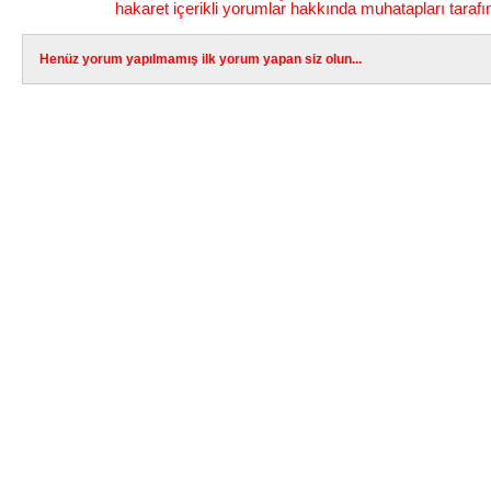
hakaret içerikli yorumlar hakkında muhatapları tarafı
Henüz yorum yapılmamış ilk yorum yapan siz olun...