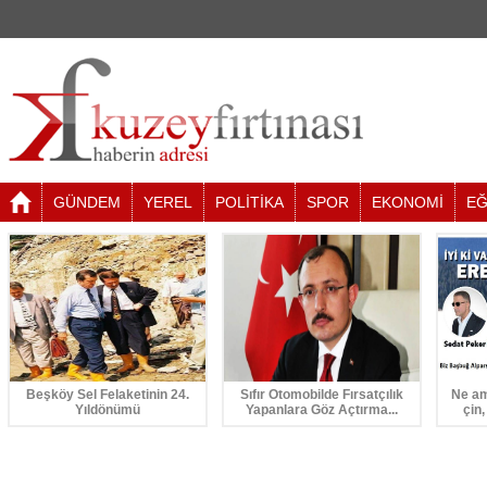
GÜNDEM
YEREL
POLİTİKA
SPOR
EKONOMİ
EĞ
Beşköy Sel Felaketinin 24.
Sıfır Otomobilde Fırsatçılık
Ne am
Yıldönümü
Yapanlara Göz Açtırma...
çin,