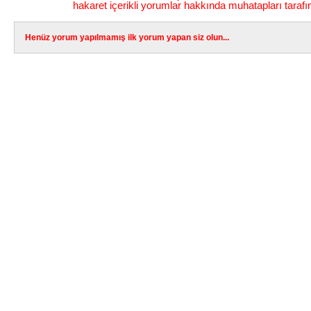
hakaret içerikli yorumlar hakkında muhatapları tarafı
Henüz yorum yapılmamış ilk yorum yapan siz olun...