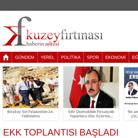
GÜNDEM
YEREL
POLİTİKA
SPOR
EKONOMİ
EĞ
Beşköy Sel Felaketinin 24.
Sıfır Otomobilde Fırsatçılık
Ne am
Yıldönümü
Yapanlara Göz Açtırma...
çin,
EKK TOPLANTISI BAŞLADI