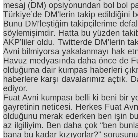
mesaj (DM) opsiyonundan bol bol par
Türkiye’de DM’lerin takip edildiğini 
Bunu DM’leştiğim takipçilerime defa
söylemişimdir. Hatta bu yüzden taki
AKP’liler oldu. Twitterde DM’lerin tak
Avni bilmiyorsa yakalanmayı hak et
Havuz medyasında daha önce de Fu
olduğuma dair kumpas haberleri çık
haberlere karşı davalarımız açtık. 
ediyor.
Fuat Avni kumpası belli ki beni bir 
gayretinin neticesi. Herkes Fuat Avn
olduğunu merak ederken ben işin b
az ilgiliyim. Ben daha çok “ben bunl
bana bu kadar kızıyorlar?” sorusun