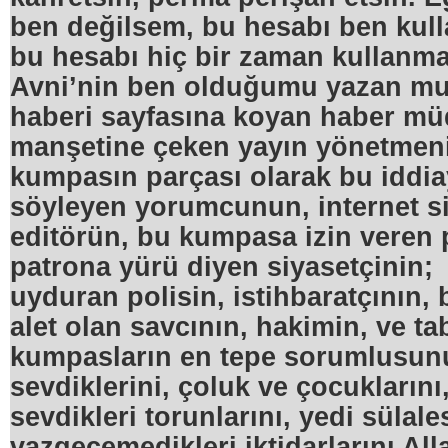
ben değilsem, bu hesabı ben kul
bu hesabı hiç bir zaman kullanm
Avni’nin ben olduğumu yazan mu
haberi sayfasına koyan haber m
manşetine çeken yayın yönetmeni
kumpasın parçası olarak bu iddia
söyleyen yorumcunun, internet si
editörün, bu kumpasa izin veren 
patrona yürü diyen siyasetçinin;
uyduran polisin, istihbaratçının
alet olan savcının, hakimin, ve ta
kumpasların en tepe sorumlusunun
sevdiklerini, çoluk ve çocuklarını
sevdikleri torunlarını, yedi sülales
vazgeçemedikleri iktidarlarını All