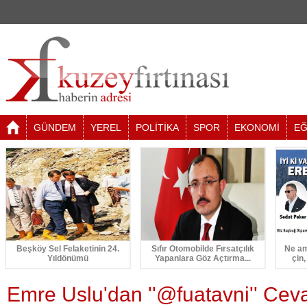
GÜNDEM
YEREL
POLİTİKA
SPOR
EKONOMİ
EĞ
Beşköy Sel Felaketinin 24.
Sıfır Otomobilde Fırsatçılık
Ne am
Yıldönümü
Yapanlara Göz Açtırma...
çin,
Emre Uslu'dan ''@fuatavni'' Cev