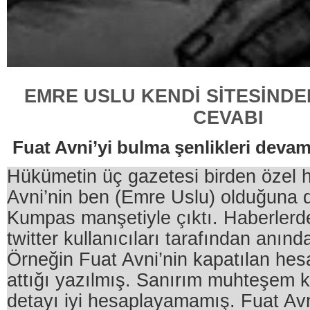
EMRE USLU KENDİ SİTESİNDEN 
CEVABI
Fuat Avni’yi bulma şenlikleri deva
Hükümetin üç gazetesi birden özel 
Avni’nin ben (Emre Uslu) olduğuna da
Kumpas manşetiyle çıktı. Haberlerdek
twitter kullanıcıları tarafından anınd
Örneğin Fuat Avni’nin kapatılan he
attığı yazılmış. Sanırım muhteşem k
detayı iyi hesaplayamamış. Fuat Av