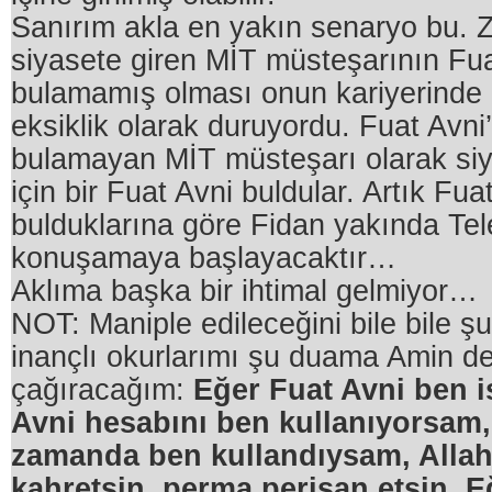
Sanırım akla en yakın senaryo bu. Zi
siyasete giren MİT müsteşarının Fua
bulamamış olması onun kariyerinde 
eksiklik olarak duruyordu. Fuat Avni’
bulamayan MİT müsteşarı olarak si
için bir Fuat Avni buldular. Artık Fuat
bulduklarına göre Fidan yakında Tel
konuşamaya başlayacaktır…
Aklıma başka bir ihtimal gelmiyor…
NOT: Maniple edileceğini bile bile ş
inançlı okurlarımı şu duama Amin 
çağıracağım:
Eğer Fuat Avni ben i
Avni hesabını ben kullanıyorsam,
zamanda ben kullandıysam, Allah
kahretsin, perma perişan etsin. E