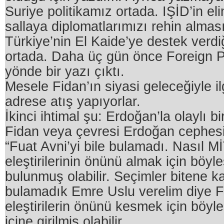
Suriye politikamız ortada. IŞİD’in eli
sallaya diplomatlarımızı rehin almas
Türkiye’nin El Kaide’ye destek verdiğ
ortada. Daha üç gün önce Foreign P
yönde bir yazı çıktı.
Mesele Fidan’ın siyasi geleceğiyle il
adrese atış yapıyorlar.
İkinci ihtimal şu: Erdoğan’la olaylı bi
Fidan veya çevresi Erdoğan cephes
“Fuat Avni’yi bile bulamadı. Nasıl M
eleştirilerinin önünü almak için böyle
bulunmuş olabilir. Seçimler bitene k
bulamadık Emre Uslu verelim diye F
eleştirilerin önünü kesmek için böyl
içine girilmiş olabilir.