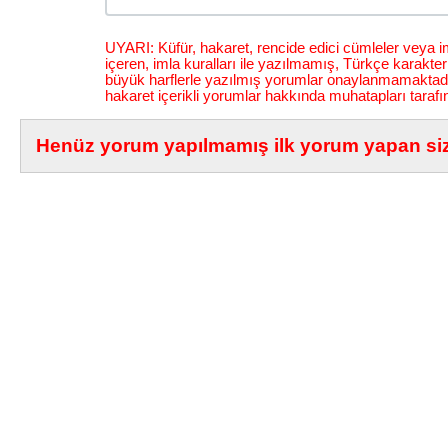
UYARI: Küfür, hakaret, rencide edici cümleler veya im
içeren, imla kuralları ile yazılmamış, Türkçe karakt
büyük harflerle yazılmış yorumlar onaylanmamaktadı
hakaret içerikli yorumlar hakkında muhatapları tarafı
Henüz yorum yapılmamış ilk yorum yapan siz 