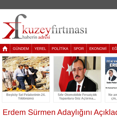
GÜNDEM
YEREL
POLİTİKA
SPOR
EKONOMİ
EĞ
Beşköy Sel Felaketinin 24.
Sıfır Otomobilde Fırsatçılık
Ne am
Yıldönümü
Yapanlara Göz Açtırma...
çin,
Erdem Sürmen Adaylığını Açıkla