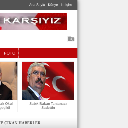
Ana Sayfa
Künye
İletişim
FOTO
cak Okul
Sabık Bakan Tantanacı
geçildi
Sadettin
E ÇIKAN HABERLER