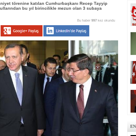
uniyet törenine katılan Cumhurbaşkanı Recep Tayyip
llarından bu yıl birincilikle mezun olan 3 subaya
Bu haber
997
kez okundu
EN