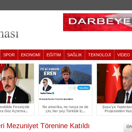
SPOR
EKONOMİ
EĞİTİM
SAĞLIK
TEKNOLOJİ
VİDEO
mobilde Fırsatçılık
Ne amerika, ne rusya ne de
Şuşa’ya Yaptırıla
ra Göz Açtırma...
çin, her şey Türklük İç...
Projesinden Vaz
i Mezuniyet Törenine Katıldı
ÖN