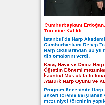
Cumhurbaşkanı Erdoğan, 
Törenine Katıldı
İstanbul’da Harp Akademil
Cumhurbaşkanı Recep Tay
Harp Okullarından bu yıl 
diplomalarını verdi.
Kara, Hava ve Deniz Harp
Öğretim Dönemi mezunların
İstanbul Maslak’ta bulun
Atatürk Harp Oyunu ve Kü
Program öncesinde Harp 
askerî törenle karşılana
mezuniyet töreninin yapıld