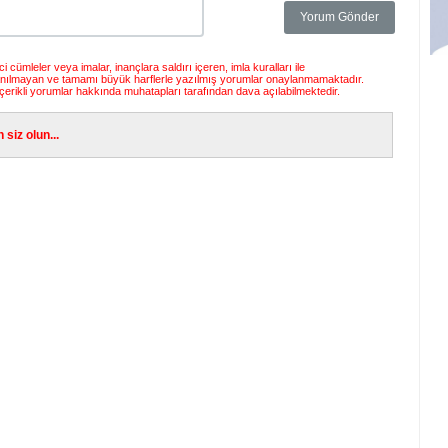
 cümleler veya imalar, inançlara saldırı içeren, imla kuralları ile
anılmayan ve tamamı büyük harflerle yazılmış yorumlar onaylanmamaktadır.
çerikli yorumlar hakkında muhatapları tarafından dava açılabilmektedir.
siz olun...