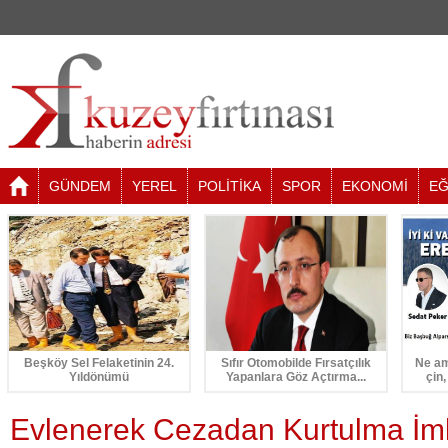
GÜNDEM
YEREL
POLİTİKA
SPOR
EKONOMİ
EĞ
Beşköy Sel Felaketinin 24.
Sıfır Otomobilde Fırsatçılık
Ne am
Yıldönümü
Yapanlara Göz Açtırma...
çin,
Evlenerek Cezadan Kurtulma İm