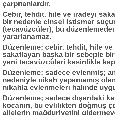
çarpıtanlardır.
Cebir, tehdit, hile ve iradeyi sa
bir nedenle cinsel istismar suçu
(tecavüzcüler), bu düzenlemede
yararlanamaz.
Düzenleme; cebir, tehdit, hile ve
sakatlayan başka bir sebeple birl
yani tecavüzcüleri kesinlikle k
Düzenleme; sadece evlenmiş; am
nedeniyle nikah yapamamış olan
nikahla evlenmeleri halinde uygu
Düzenleme; sadece dışardaki kad
kocanın, bu evlilikten doğmuş ç
ailelerin mağduriyetini gidermeye