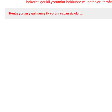
hakaret içerikli yorumlar hakkında muhatapları tarafı
Henüz yorum yapılmamış ilk yorum yapan siz olun...