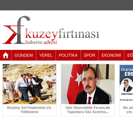
GÜNDEM
YEREL
POLİTİKA
SPOR
EKONOMİ
EĞ
Beşköy Sel Felaketinin 24.
Sıfır Otomobilde Fırsatçılık
Ne am
Yıldönümü
Yapanlara Göz Açtırma...
çin,