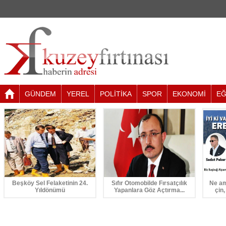
GÜNDEM
YEREL
POLİTİKA
SPOR
EKONOMİ
EĞ
Beşköy Sel Felaketinin 24.
Sıfır Otomobilde Fırsatçılık
Ne am
Yıldönümü
Yapanlara Göz Açtırma...
çin,