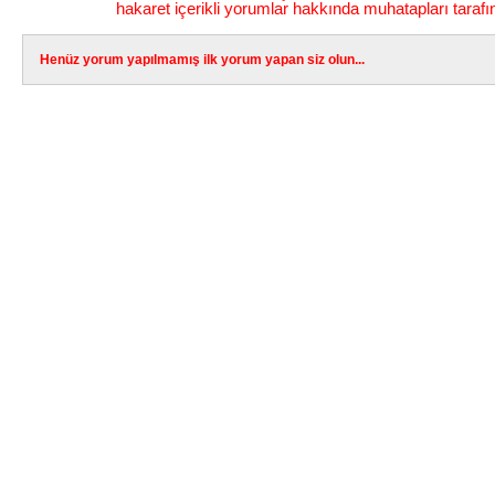
hakaret içerikli yorumlar hakkında muhatapları tarafı
Henüz yorum yapılmamış ilk yorum yapan siz olun...