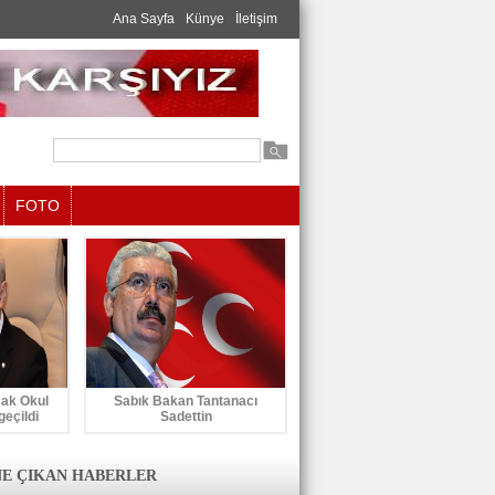
Ana Sayfa
Künye
İletişim
FOTO
cak Okul
Sabık Bakan Tantanacı
geçildi
Sadettin
E ÇIKAN HABERLER