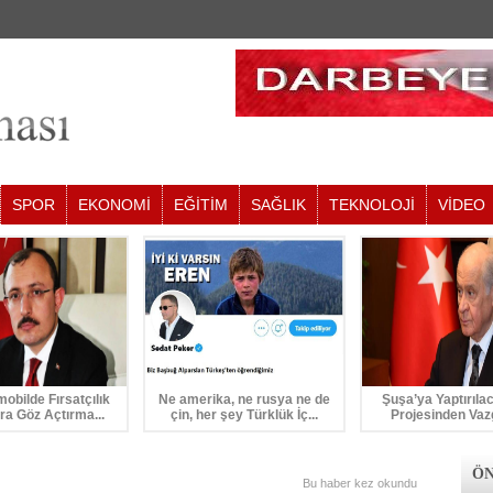
SPOR
EKONOMİ
EĞİTİM
SAĞLIK
TEKNOLOJİ
VİDEO
mobilde Fırsatçılık
Ne amerika, ne rusya ne de
Şuşa’ya Yaptırıla
ra Göz Açtırma...
çin, her şey Türklük İç...
Projesinden Vaz
ÖN
Bu haber
kez okundu