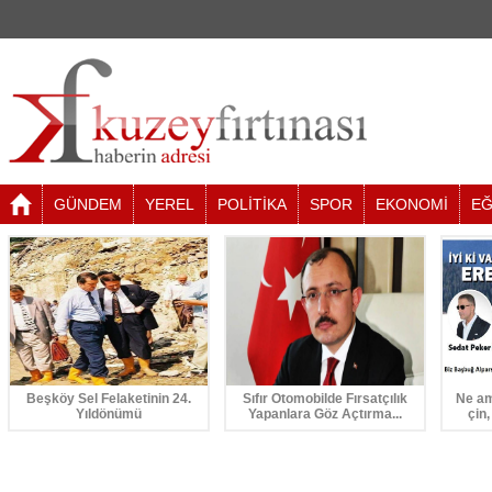
GÜNDEM
YEREL
POLİTİKA
SPOR
EKONOMİ
EĞ
Beşköy Sel Felaketinin 24.
Sıfır Otomobilde Fırsatçılık
Ne am
Yıldönümü
Yapanlara Göz Açtırma...
çin,