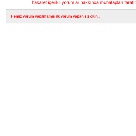
hakaret içerikli yorumlar hakkında muhatapları tarafı
Henüz yorum yapılmamış ilk yorum yapan siz olun...