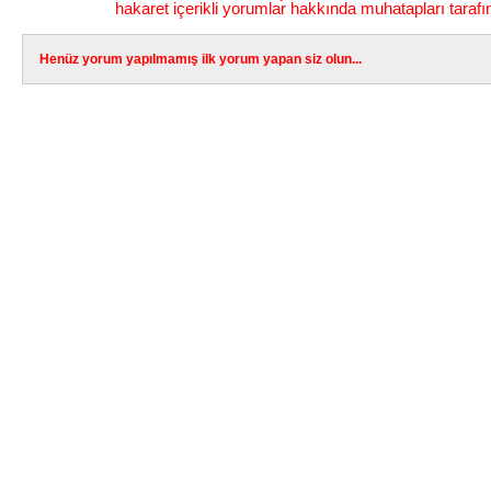
hakaret içerikli yorumlar hakkında muhatapları tarafı
Henüz yorum yapılmamış ilk yorum yapan siz olun...