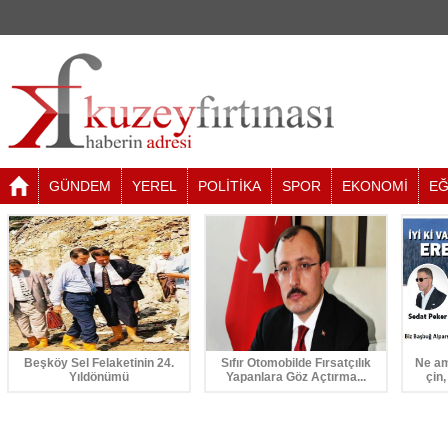
GÜNDEM
YEREL
POLİTİKA
SPOR
EKONOMİ
EĞ
Beşköy Sel Felaketinin 24.
Sıfır Otomobilde Fırsatçılık
Ne am
Yıldönümü
Yapanlara Göz Açtırma...
çin,