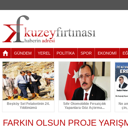
GÜNDEM
YEREL
POLİTİKA
SPOR
EKONOMİ
EĞ
Beşköy Sel Felaketinin 24.
Sıfır Otomobilde Fırsatçılık
Ne am
Yıldönümü
Yapanlara Göz Açtırma...
çin,
FARKIN OLSUN PROJE YARIŞ