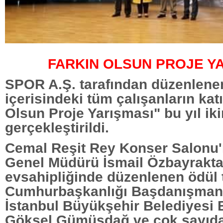
FARKIN OLSUN PROJE Y
SPOR A.Ş. tarafından düzenlene
içerisindeki tüm çalışanların katı
Olsun Proje Yarışması" bu yıl iki
gerçekleştirildi.
Cemal Reşit Rey Konser Salonu'
Genel Müdürü İsmail Özbayrakta
evsahipliğinde düzenlenen ödül 
Cumhurbaşkanlığı Başdanışman
İstanbul Büyükşehir Belediyesi 
Göksel Gümüşdağ ve çok sayıda d