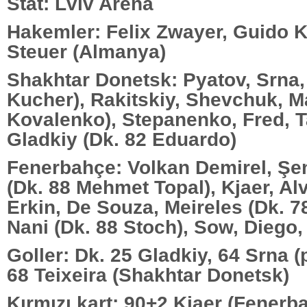
Stat: Lviv Arena
Hakemler: Felix Zwayer, Guido K
Steuer (Almanya)
Shakhtar Donetsk: Pyatov, Srna,
Kucher), Rakitskiy, Shevchuk, M
Kovalenko), Stepanenko, Fred, Ta
Gladkiy (Dk. 82 Eduardo)
Fenerbahçe: Volkan Demirel, Şe
(Dk. 88 Mehmet Topal), Kjaer, Al
Erkin, De Souza, Meireles (Dk. 7
Nani (Dk. 88 Stoch), Sow, Diego
Goller: Dk. 25 Gladkiy, 64 Srna (
68 Teixeira (Shakhtar Donetsk)
Kırmızı kart: 90+2 Kjaer (Fenerb