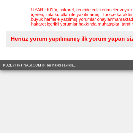
UYARI: Küfür, hakaret, rencide edici cümleler veya im
içeren, imla kuralları ile yazılmamış, Türkçe karakt
büyük harflerle yazılmış yorumlar onaylanmamaktadı
hakaret içerikli yorumlar hakkında muhatapları tarafı
Henüz yorum yapılmamış ilk yorum yapan siz 
KUZEYFIRTINASI.COM © Her hakkı saklıdır...