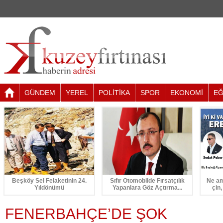
GÜNDEM
YEREL
POLİTİKA
SPOR
EKONOMİ
EĞ
Beşköy Sel Felaketinin 24.
Sıfır Otomobilde Fırsatçılık
Ne am
Yıldönümü
Yapanlara Göz Açtırma...
çin,
FENERBAHÇE’DE ŞOK