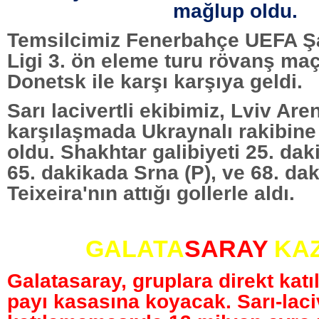
mağlup oldu.
Temsilcimiz Fenerbahçe UEFA Ş
Ligi 3. ön eleme turu rövanş ma
Donetsk ile karşı karşıya geldi.
Sarı lacivertli ekibimiz, Lviv Ar
karşılaşmada Ukraynalı rakibine
oldu. Shakhtar galibiyeti 25. dak
65. dakikada Srna (P), ve 68. da
Teixeira'nın attığı gollerle aldı.
GALATA
SARAY
KAZ
Galatasaray, gruplara direkt katı
payı kasasına koyacak. Sarı-laciv