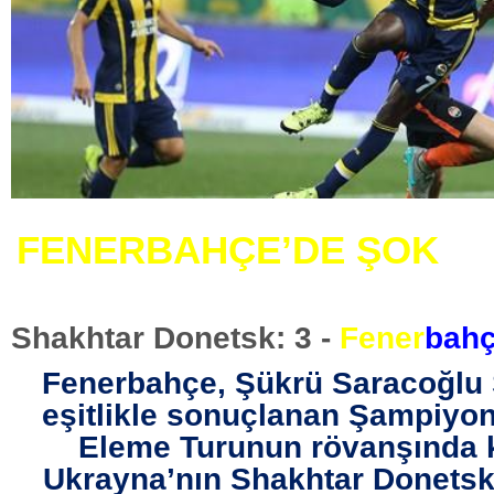
FENERBAHÇE’DE ŞOK
Shakhtar Donetsk: 3 -
Fener
bahç
Fenerbahçe, Şükrü Saracoğlu 
eşitlikle sonuçlanan Şampiyonl
Eleme Turunun rövanşında k
Ukrayna’nın Shakhtar Donetsk