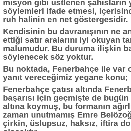
misyon gibi üstlenen şahısların
söylemleri ifade etmesi, içerisi
ruh halinin en net göstergesidir.
Kendisinin bu davranışının ne 
ettiği satır aralarını iyi okuyan t
malumudur. Bu duruma ilişkin b
söylenecek söz yoktur.
Bu noktada, Fenerbahçe ile var 
yanıt vereceğimiz yegane konu;
Fenerbahçe çatısı altında Fener
başarısı için geçmişte de bugün d
altına koymuş, bu formanın ağırlı
zaman unutmamış Emre Belözoğ
çirkin, üslupsuz, haksız, iftira d