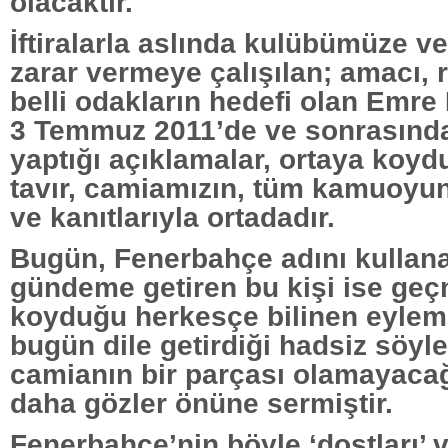
olacaktır.
İftiralarla aslında kulübümüze 
zarar vermeye çalışılan; amacı, r
belli odakların hedefi olan Emre
3 Temmuz 2011’de ve sonrasında
yaptığı açıklamalar, ortaya koy
tavır, camiamızın, tüm kamuoy
ve kanıtlarıyla ortadadır.
Bugün, Fenerbahçe adını kullana
gündeme getiren bu kişi ise geç
koyduğu herkesçe bilinen eylem- f
bugün dile getirdiği hadsiz söyl
camianın bir parçası olamayacağ
daha gözler önüne sermiştir.
Fenerbahçe’nin böyle ‘dostları’