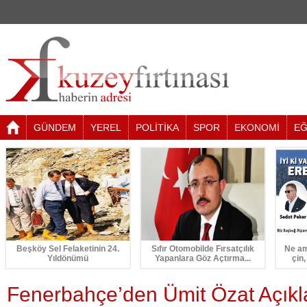
GÜNDEM
YEREL
POLİTİKA
SPOR
EKONOMİ
EĞ
Beşköy Sel Felaketinin 24.
Sıfır Otomobilde Fırsatçılık
Ne am
Yıldönümü
Yapanlara Göz Açtırma...
çin,
Fenerbahçe’den Ümit Özat Açık