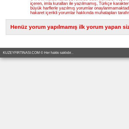
içeren, imla kuralları ile yazılmamış, Türkçe karakt
büyük harflerle yazılmış yorumlar onaylanmamaktadı
hakaret içerikli yorumlar hakkında muhatapları tarafı
Henüz yorum yapılmamış ilk yorum yapan siz 
KUZEYFIRTINASI.COM © Her hakkı saklıdır...